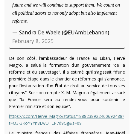
future and we will continue to support them. We count on
all political actors to not only adopt but also implement
reforms.
— Sandra De Waele (@EUAmbLebanon)
February 8, 2025
De son côté, l’ambassadeur de France au Liban, Hervé
Magro, a salué la formation d’un gouvernement “de la
réforme et du sauvetage”. Il a estimé qu’il s’agissait “d’une
première étape dans le chantier de réformes qui s’annonce,
pour l’instauration d’un État de droit au service de tous ses
citoyens”. Sur son compte X, M. Magro a également assuré
que “la France sera au rendez-vous pour soutenir le
Premier ministre et son équipe”.
https://x.com/Herve_Magro/status/1888238922460692488?
t=O3-3KoYYYn8LwOTEP7d9Gg&s=09
Le ministre français des Affaires étrangères, Jean-Noël