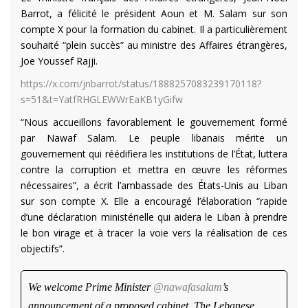
Barrot, a félicité le président Aoun et M. Salam sur son
compte X pour la formation du cabinet. Il a particulièrement
souhaité “plein succès” au ministre des Affaires étrangères,
Joe Youssef Rajji.
https://x.com/jnbarrot/status/1888257083239170118?
s=51&t=YatfRHGLEWWrEaKB1yGifw
“Nous accueillons favorablement le gouvernement formé
par Nawaf Salam. Le peuple libanais mérite un
gouvernement qui réédifiera les institutions de l’État, luttera
contre la corruption et mettra en œuvre les réformes
nécessaires”, a écrit l’ambassade des États-Unis au Liban
sur son compte X. Elle a encouragé l’élaboration “rapide
d’une déclaration ministérielle qui aidera le Liban à prendre
le bon virage et à tracer la voie vers la réalisation de ces
objectifs”.
We welcome Prime Minister
@nawafasalam
’s
announcement of a proposed cabinet. The Lebanese