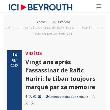
Accueil
Multimédia
Vingt ans après l’assassinat de Rafic Hariri: le Liban toujours
marqué par sa mémoire
VIDÉOS
14
Vingt ans après
FÉV.
2025
l’assassinat de Rafic
Hariri: le Liban toujours
marqué par sa mémoire
A
Lecture : moins d'une minute
A
A