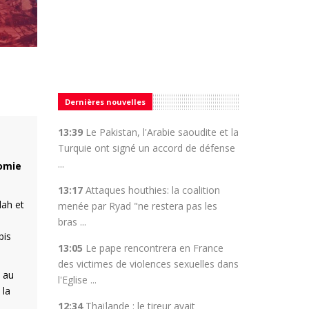
Dernières nouvelles
13:39
Le Pakistan, l'Arabie saoudite et la
Turquie ont signé un accord de défense
...
nomie
13:17
Attaques houthies: la coalition
lah et
menée par Ryad "ne restera pas les
bras ...
bis
13:05
Le pape rencontrera en France
des victimes de violences sexuelles dans
s au
l'Eglise ...
 la
12:34
Thaïlande : le tireur avait