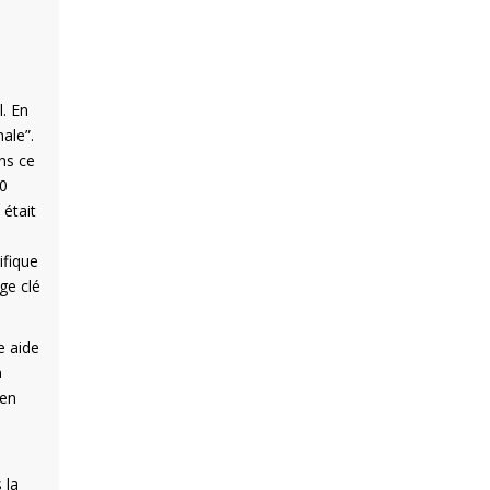
l. En
ale”.
ns ce
50
 était
ifique
ge clé
e aide
à
 en
 la