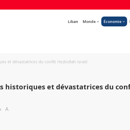
Liban
Monde
Économie
iques et dévastatrices du conflit Hezbollah-Israël
es historiques et dévastatrices du conf
A
A