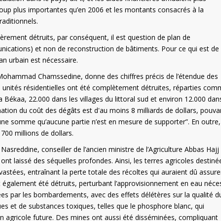
ucoup plus importantes qu’en 2006 et les montants consacrés à la
raditionnels.
ièrement détruits, par conséquent, il est question de plan de
nications) et non de reconstruction de bâtiments. Pour ce qui est de 
lan urbain est nécessaire.
l, Mohammad Chamssedine, donne des chiffres précis de l’étendue des
00 unités résidentielles ont été complètement détruites, réparties co
la Békaa, 22.000 dans les villages du littoral sud et environ 12.000 dan
imation du coût des dégâts est d'au moins 8 milliards de dollars, pouva
une somme qu’aucune partie n’est en mesure de supporter”. En outre,
00 millions de dollars.
 Nasreddine, conseiller de l’ancien ministre de l’Agriculture Abbas Hajj
t laissé des séquelles profondes. Ainsi, les terres agricoles destinée
vastées, entraînant la perte totale des récoltes qui auraient dû assure
nt également été détruits, perturbant l’approvisionnement en eau néce
nées par les bombardements, avec des effets délétères sur la qualité du
es et de substances toxiques, telles que le phosphore blanc, qui
 agricole future. Des mines ont aussi été disséminées, compliquant