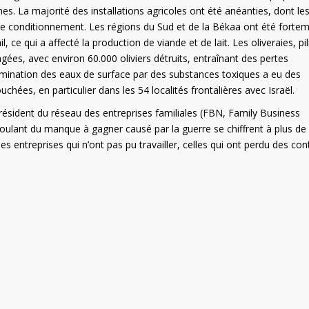
es. La majorité des installations agricoles ont été anéanties, dont le
s de conditionnement. Les régions du Sud et de la Békaa ont été forte
ce qui a affecté la production de viande et de lait. Les oliveraies, pil
ées, avec environ 60.000 oliviers détruits, entraînant des pertes
amination des eaux de surface par des substances toxiques a eu des
uchées, en particulier dans les 54 localités frontalières avec Israël.
président du réseau des entreprises familiales (FBN, Family Business
oulant du manque à gagner causé par la guerre se chiffrent à plus de
es entreprises qui n’ont pas pu travailler, celles qui ont perdu des con