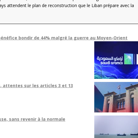
pays attendent le plan de reconstruction que le Liban prépare avec la
bénéfice bondir de 44% malgré la guerre au Moyen-Orient
 attentes sur les articles 3 et 13
sse, sans revenir à la normale