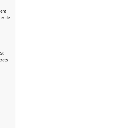
s
ment
ier de
 50
trats