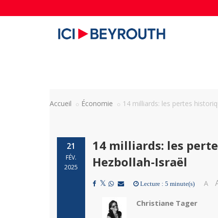
Accueil
Économie
14 milliards: les pertes histor
14 milliards: les pert
21
FÉV.
Hezbollah-Israël
2025
A
Lecture : 5 minute(s)
Christiane Tager