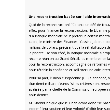
Une reconstruction basée sur l'aide internati
Quid de la reconstruction? “Ce sera un défi de tro
effet, pour financer la reconstruction, “le Liban n
“La Banque mondiale peut prêter un certain montant,
cadre, le ministre des Finances, Yassine Jaber, a 
millions de dollars, précisant que la réhabilitation d
la priorité. De son côté, la Banque mondiale a prop
récente réunion au Grand Sérail, les membres de la 
pour la reconstruction, accompagné de réformes visa
pour rétablir la confiance et solliciter une aide inter
Pour sa part, l’Union européenne (UE) a annoncé, 
d’un demi-milliard d’euros “si les critères sont resp
avalisée par la cheffe de la Commission européenne
août dernier.
M. Ghobril indique que le Liban devra donc “se bas
exprimé leur soutien et leur volonté d’offrir leur 