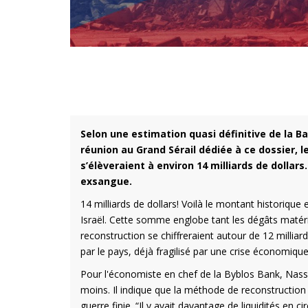
Selon une estimation quasi définitive de la 
réunion au Grand Sérail dédiée à ce dossier, l
s’élèveraient à environ 14 milliards de dolla
exsangue.
14 milliards de dollars! Voilà le montant historique
Israël. Cette somme englobe tant les dégâts matér
reconstruction se chiffreraient autour de 12 milliar
par le pays, déjà fragilisé par une crise économiqu
Pour l'économiste en chef de la Byblos Bank, Nassib
moins. Il indique que la méthode de reconstruction
guerre finie. “Il y avait davantage de liquidités en cir