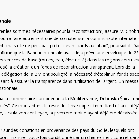
onale
uver les sommes nécessaires pour la reconstruction”, assure M. Ghobri
e pourra faire autrement que de compter sur la communauté internation
 mais elle ne peut pas prêter des milliards au Liban”, poursuit-il. Da
confirmé que la Banque mondiale avait déjà prévu une enveloppe de 2
es services de base (routes, eau, électricité) dans les régions détruites
osé la création d’un fonds de reconstruction transparent. Lors de la
délégation de la BM ont souligné la nécessité d'établir un fonds spéc
nt à assurer la transparence dans l’utilisation de l’argent. Un messa
nationale.
via la commissaire européenne à la Méditerranée, Dubravka Šuica, un
ectés”. Ce montant est le reste de l’enveloppe d’un milliard d’euros déj
, Ursula von der Leyen, la première moitié ayant déjà été décaissée
er sur des donations en provenance des pays du Golfe, lesquels ont
support financier, toutefois conditionné par un changement concret dans