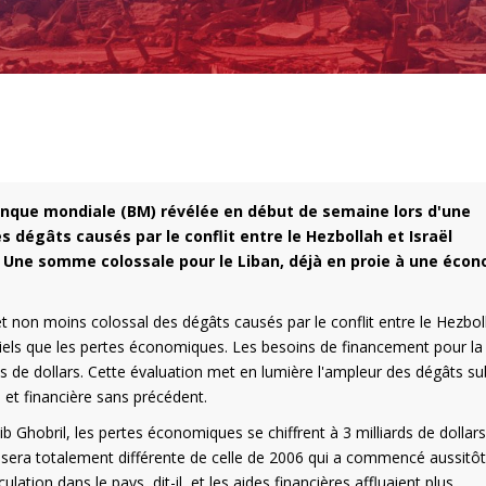
Banque mondiale (BM) révélée en début de semaine lors d'une
es dégâts causés par le conflit entre le Hezbollah et Israël
rs. Une somme colossale pour le Liban, déjà en proie à une éco
 et non moins colossal des dégâts causés par le conflit entre le Hezbol
iels que les pertes économiques. Les besoins de financement pour la
ds de dollars. Cette évaluation met en lumière l'ampleur des dégâts su
e et financière sans précédent.
 Ghobril, les pertes économiques se chiffrent à 3 milliards de dollar
 sera totalement différente de celle de 2006 qui a commencé aussitôt
culation dans le pays, dit-il, et les aides financières affluaient plus