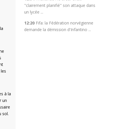
"clairement planifié" son attaque dans
un lycée ...
12:20
Fifa: la Fédération norvégienne
la
demande la démission d'Infantino ...
mme
s
nt
 les
s à la
r un
ssaire
 sol.