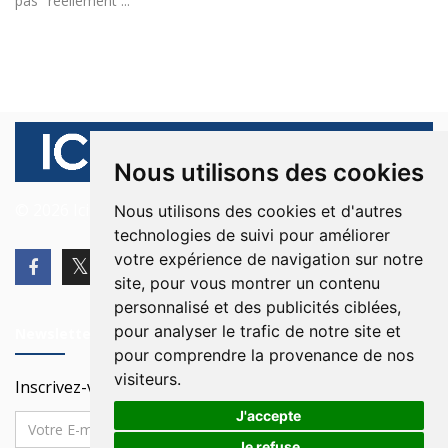
pas "réellement ...
Nous utilisons des cookies
© 2026 Ici Beyrouth. Tous les droits sont réservés.
Nous utilisons des cookies et d'autres
technologies de suivi pour améliorer
votre expérience de navigation sur notre
site, pour vous montrer un contenu
personnalisé et des publicités ciblées,
pour analyser le trafic de notre site et
Newsletter
pour comprendre la provenance de nos
visiteurs.
Inscrivez-vous à notre Newsletter
J'accepte
Je refuse