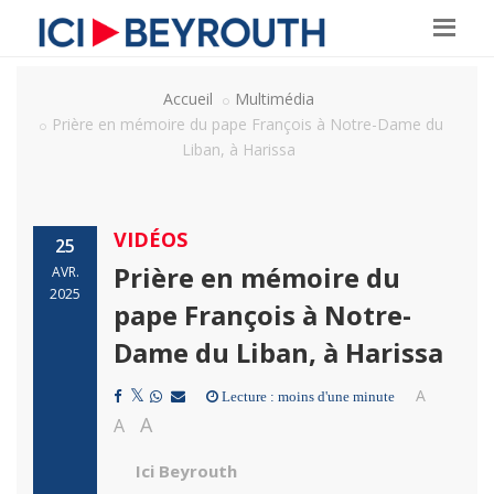
Accueil
Multimédia
Prière en mémoire du pape François à Notre-Dame du
Liban, à Harissa
VIDÉOS
25
Prière en mémoire du
AVR.
2025
pape François à Notre-
Dame du Liban, à Harissa
A
Lecture : moins d'une minute
A
A
Ici Beyrouth