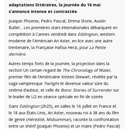
adaptations littéraires, la journée du 16 mai
s’annonce intense et contrastée.
Joaquin Phoenix, Pedro Pascal, Emma Stone, Austin
Butler... Les premières stars internationales débarquent en
compétition à Cannes vendredi dans
Eddington
, western
moderne de l'Américain Ari Aster, en lice avec une autre
trentenaire, la Française Hafsia Herzi, pour
La Petite
dernière
.
Autres temps forts de la journée, la projection dans la
section Un certain regard de
The Chronology of Water
,
premier film de l’Américaine Kristen Stewart, révélée par la
saga vampiresque
Twilight
et devenue valeur sûre du
cinéma d’auteur, et celle de
Bono: Stories of Surrender
sur
le leader de U2 en séance spéciale en fin de soirée.
Dans
Eddington
(2h25), en salles le 16 juillet en France et
le 18 aux États-Unis, Ari Aster, nouveau roi à 38 ans du film
de genre (
Hérédité
,
Midsommar
), raconte la confrontation
entre un shérif (Joaquin Phoenix) et un maire (Pedro Pascal)