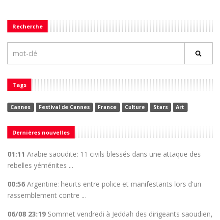
Recherche
Tags
Cannes
Festival de Cannes
France
Culture
Stars
Art
Dernières nouvelles
01:11
Arabie saoudite: 11 civils blessés dans une attaque des
rebelles yéménites ...
00:56
Argentine: heurts entre police et manifestants lors d'un
rassemblement contre ...
06/08 23:19
Sommet vendredi à Jeddah des dirigeants saoudien,