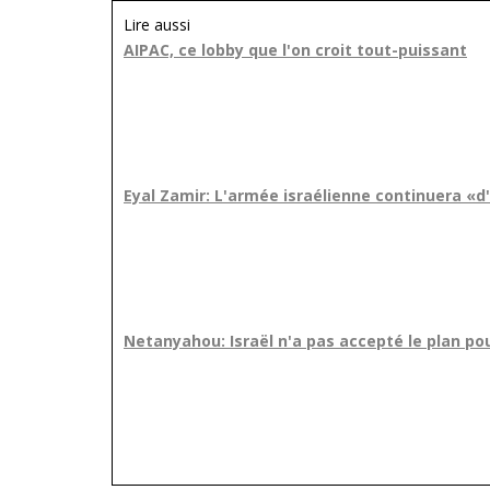
Lire aussi
AIPAC, ce lobby que l'on croit tout-puissant
Eyal Zamir: L'armée israélienne continuera «d
Netanyahou: Israël n'a pas accepté le plan p