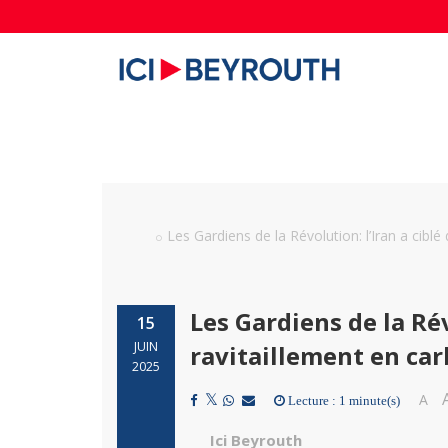
Les Gardiens de la Révolution: l’Iran a ciblé
Les Gardiens de la Rév
15
JUIN
ravitaillement en car
2025
A
Lecture : 1 minute(s)
Ici Beyrouth