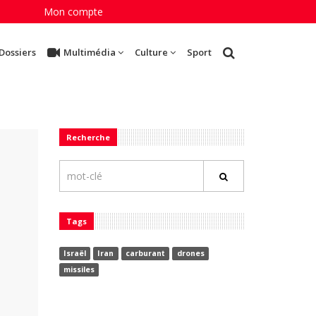
Mon compte
Dossiers
Multimédia
Culture
Sport
Recherche
Tags
Israël
Iran
carburant
drones
missiles