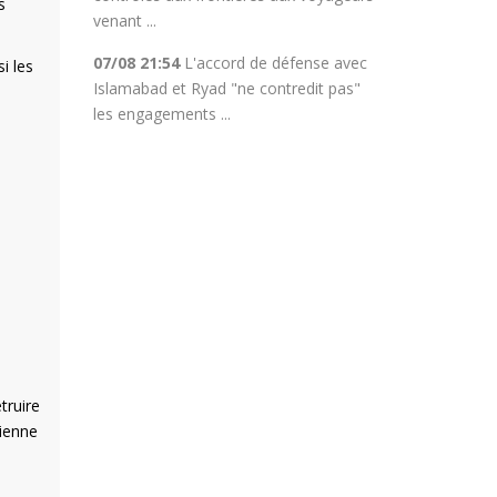
s
venant ...
07/08 21:54
L'accord de défense avec
i les
Islamabad et Ryad "ne contredit pas"
les engagements ...
truire
lienne