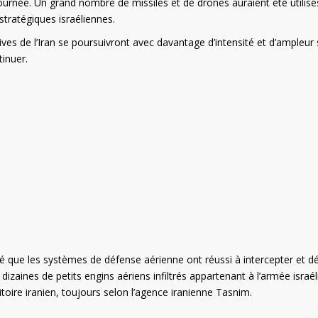
ournée. Un grand nombre de missiles et de drones auraient été utilisé
tratégiques israéliennes.
s de l’Iran se poursuivront avec davantage d’intensité et d’ampleur s
tinuer.
qué que les systèmes de défense aérienne ont réussi à intercepter et dé
s dizaines de petits engins aériens infiltrés appartenant à l’armée israé
itoire iranien, toujours selon l’agence iranienne Tasnim.