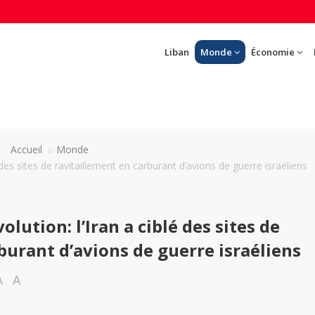
Liban
Monde
Économie
Accueil
Monde
 des sites de ravitaillement en carburant d’avions de guerre israéliens
olution: l’Iran a ciblé des sites de
burant d’avions de guerre israéliens
A
A