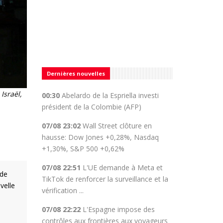
Dernières nouvelles
Israël,
00:30
Abelardo de la Espriella investi
président de la Colombie (AFP)
07/08 23:02
Wall Street clôture en
hausse: Dow Jones +0,28%, Nasdaq
+1,30%, S&P 500 +0,62%
07/08 22:51
L'UE demande à Meta et
 de
TikTok de renforcer la surveillance et la
velle
vérification ...
07/08 22:22
L'Espagne impose des
contrôles aux frontières aux voyageurs