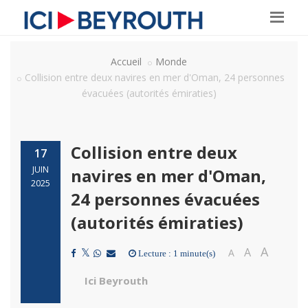
Accueil
Monde
Collision entre deux navires en mer d'Oman, 24 personnes
évacuées (autorités émiraties)
Collision entre deux
17
JUIN
navires en mer d'Oman,
2025
24 personnes évacuées
(autorités émiraties)
A
A
A
Lecture : 1 minute(s)
Ici Beyrouth