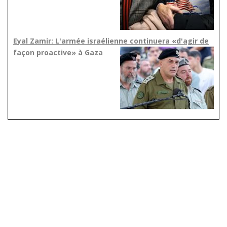
Eyal Zamir: L'armée israélienne continuera «d'agir de
façon proactive» à Gaza