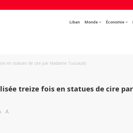
Liban
Monde
Économie
 fois en statues de cire par Madame Tussauds
isée treize fois en statues de cire par
A
A