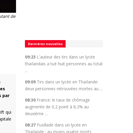
utant de
Dernières nouvelles
09:23
L'auteur des tirs dans un lycée
thaïlandais a tué huit personnes au total
...
09:09
Tirs dans un lycée en Thaïlande:
s
deux personnes retrouvées mortes au ...
ces
s par
08:30
France: le taux de chômage
augmente de 0,2 point à 8,3% au
ft qui
deuxième ...
pitale
08:27
Fusillade dans un lycée en
Thaïlande : au moins quatre morts