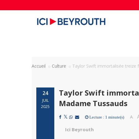
Accueil
Culture
Taylor Swift immortalisée treize
Taylor Swift immortal
24
JUIL
Madame Tussauds
2025
A
Lecture : 1 minute(s)
Ici Beyrouth