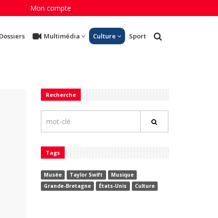
Mon compte
Dossiers
Multimédia
Culture
Sport
Recherche
Tags
Musée
Taylor Swift
Musique
Grande-Bretagne
États-Unis
Culture