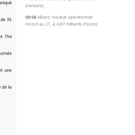
uniqué
(ministre)
08:08
Allianz: résultat opérationnel
 de 35
record au 2T, à 4,87 milliards d'euros
ée
The
tournée
et une
 de la