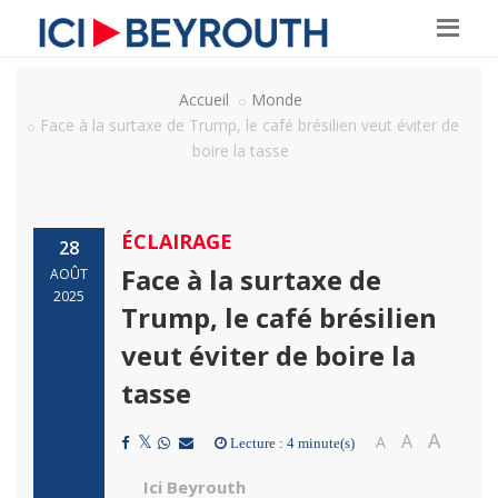
Accueil
Monde
Face à la surtaxe de Trump, le café brésilien veut éviter de
boire la tasse
ÉCLAIRAGE
28
Face à la surtaxe de
AOÛT
2025
Trump, le café brésilien
veut éviter de boire la
tasse
A
A
A
Lecture : 4 minute(s)
Ici Beyrouth