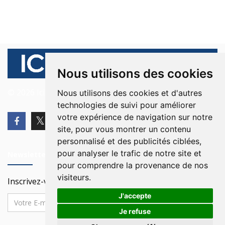
Nous utilisons des cookies
© 2026 Ici Beyrouth. Tous les droits sont réservés.
Nous utilisons des cookies et d'autres
technologies de suivi pour améliorer
votre expérience de navigation sur notre
site, pour vous montrer un contenu
personnalisé et des publicités ciblées,
pour analyser le trafic de notre site et
Newsletter
pour comprendre la provenance de nos
visiteurs.
Inscrivez-vous à notre Newsletter
J'accepte
Je refuse