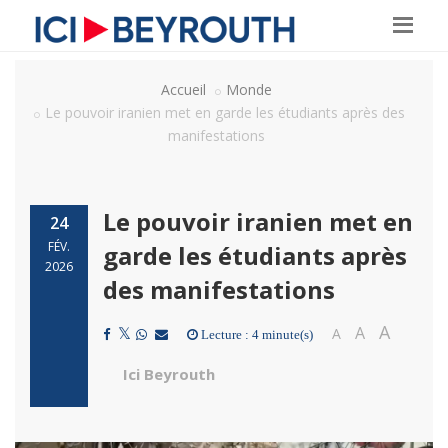
Accueil
Monde
Le pouvoir iranien met en garde les étudiants après des
manifestations
Le pouvoir iranien met en
24
FÉV.
garde les étudiants après
2026
des manifestations
A
A
A
Lecture : 4 minute(s)
Ici Beyrouth