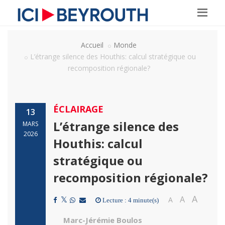
Accueil
Monde
L’étrange silence des Houthis: calcul stratégique ou
recomposition régionale?
ÉCLAIRAGE
13
L’étrange silence des
MARS
2026
Houthis: calcul
stratégique ou
recomposition régionale?
A
A
A
Lecture : 4 minute(s)
Marc-Jérémie Boulos