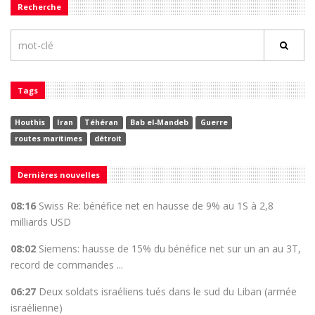
Recherche
Tags
Houthis
Iran
Téhéran
Bab el-Mandeb
Guerre
routes maritimes
détroit
Dernières nouvelles
08:16
Swiss Re: bénéfice net en hausse de 9% au 1S à 2,8
milliards USD
08:02
Siemens: hausse de 15% du bénéfice net sur un an au 3T,
record de commandes ...
06:27
Deux soldats israéliens tués dans le sud du Liban (armée
israélienne)