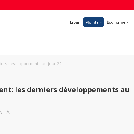
Liban
Monde
Économie
niers développements au jour 22
nt: les derniers développements au
A
A