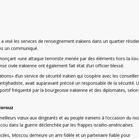
 a visé les services de renseignement irakiens dans un quartier résiden
ans un communiqué.
dénonçant «une attaque terroriste menée par des éléments hors-la-loi»
se civile irakienne ont également fait état d’un officier blessé.
ons» d’un service de sécurité irakien qui coopère avec les conseiller
antijihadiste, avait auparavant précisé un responsable de la sécurité. 
portif fréquenté par la bourgeoisie irakienne et des diplomates, selon
Norouz
eilleurs vœux aux dirigeants et au peuple iraniens à l’occasion du no
cou dans la guerre déclenchée par les frappes israélo-américaines.
iciles, Moscou demeure un ami fidèle et un partenaire fiable pour