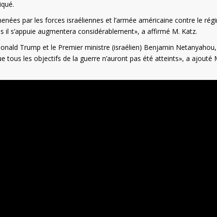
iqué.
enées par les forces israéliennes et l’armée américaine contre le rég
lles il s’appuie augmentera considérablement», a affirmé M. Katz.
Donald Trump et le Premier ministre (israélien) Benjamin Netanyahou,
e tous les objectifs de la guerre n’auront pas été atteints», a ajouté 