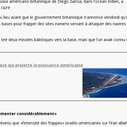
a base américano-britannique de Diego Garcia, dans l'océan Indien, a
 l'AFP.
eu lieu avant que le gouvernement britannique n'annonce vendredi qu'i
ses bases pour frapper des sites iraniens servant à attaquer des navires
t tiré deux missiles balistiques vers la base, mais que l'un avait connu
base qui projette la puissance américaine
«augmenter considérablement»
révenu que «l’intensité des frappes» israélo-américaines sur l’Iran allait