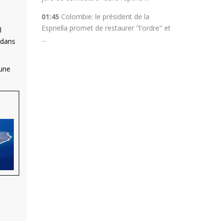
01:45
Colombie: le président de la
Espriella promet de restaurer "l'ordre" et
l
...
 dans
 une