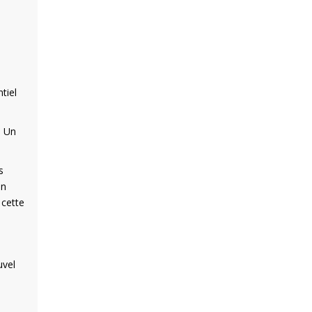
tiel
. Un
s
Un
 cette
uvel