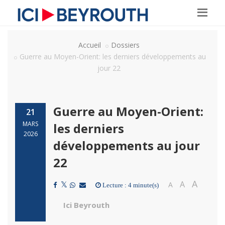
Accueil
Dossiers
Guerre au Moyen-Orient: les derniers développements au
jour 22
Guerre au Moyen-Orient:
21
MARS
les derniers
2026
développements au jour
22
A
A
A
Lecture : 4 minute(s)
Ici Beyrouth