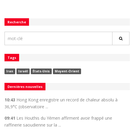
Recherche
Tags
Iran
Israël
États-Unis
Moyent-Orient
Dernières nouvelles
10:43
Hong Kong enregistre un record de chaleur absolu à
36,9°C (observatoire ...
09:41
Les Houthis du Yémen affirment avoir frappé une
raffinerie saoudienne sur la ...