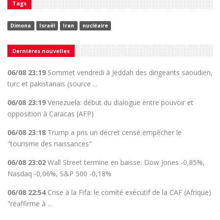
Tags
Dimona
Israël
Iran
nucléaire
Dernières nouvelles
06/08 23:19
Sommet vendredi à Jeddah des dirigeants saoudien,
turc et pakistanais (source ...
06/08 23:19
Venezuela: début du dialogue entre pouvoir et
opposition à Caracas (AFP)
06/08 23:18
Trump a pris un décret censé empêcher le
"tourisme des naissances"
06/08 23:02
Wall Street termine en baisse: Dow Jones -0,85%,
Nasdaq -0,06%, S&P 500 -0,18%
06/08 22:54
Crise à la Fifa: le comité exécutif de la CAF (Afrique)
"réaffirme à ...