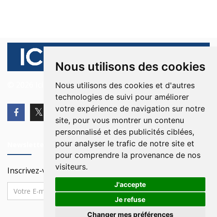
Nous utilisons des cookies
© 2026 Ici Beyrouth. Tous les droits sont réservés.
Nous utilisons des cookies et d'autres
technologies de suivi pour améliorer
votre expérience de navigation sur notre
site, pour vous montrer un contenu
personnalisé et des publicités ciblées,
pour analyser le trafic de notre site et
Newsletter
pour comprendre la provenance de nos
visiteurs.
Inscrivez-vous à notre Newsletter
J'accepte
Je refuse
Changer mes préférences