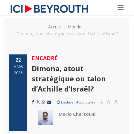
Accueil
Monde
Dimona, atout stratégique ou talon d’Achille d’Israël?
ENCADRÉ
22
Dimona, atout
MARS
2026
stratégique ou talon
d’Achille d’Israël?
A
A
A
Lecture : 4 minute(s)
Mario Chartouni