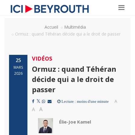
Accueil
Multimédia
Ormuz : quand Téhéran décide qui a le droit de passer
VIDÉOS
25
Ormuz : quand Téhéran
MARS
2026
décide qui a le droit de
passer
A
Lecture : moins d'une minute
A
A
Élie-Joe Kamel