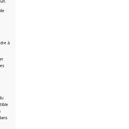
oun.
 de
dre à
un
des
du
tible
à
 dans