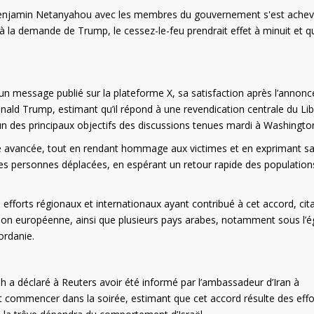
Benjamin Netanyahou avec les membres du gouvernement s'est ache
à la demande de Trump, le cessez-le-feu prendrait effet à minuit et q
n message publié sur la plateforme X, sa satisfaction après l’annonc
onald Trump, estimant qu’il répond à une revendication centrale du Li
l’un des principaux objectifs des discussions tenues mardi à Washingto
ette avancée, tout en rendant hommage aux victimes et en exprimant s
ue les personnes déplacées, en espérant un retour rapide des population
forts régionaux et internationaux ayant contribué à cet accord, cit
l’Union européenne, ainsi que plusieurs pays arabes, notamment sous l’é
ordanie.
ah a déclaré à Reuters avoir été informé par l’ambassadeur d’Iran à
 commencer dans la soirée, estimant que cet accord résulte des effo