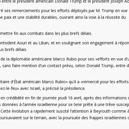
di entre le président américain Donald Trump et le président Joseph A
téré ses remerciements pour les efforts déployés par M. Trump en vue
 paix et une stabilité durables, ouvrant ainsi la voie à la réussite du
 mettre fin aux combats dans les plus brefs délais.
résident Aoun et au Liban, et en soulignant son engagement à répon
s brefs délais.
f de la diplomatie américaine Marco Rubio pour ses «efforts en vue d'
e, sans faire mention d'un contact prévu, selon Donald Trump, entre 
aire d'État américain Marco Rubio» qu'il a «remercié pour les efforts
z-le-feu» avec Israël, a précisé la présidence.
n crédibilité en fin de journée jeudi 16 avril, après des informations 
données à l’armée israélienne pour se tenir prête à une trêve suscep
s. Cette évolution a rapidement suscité l’attention à Beyrouth comme 
rsuivaient sur le terrain, avec la poursuite des frappes israéliennes