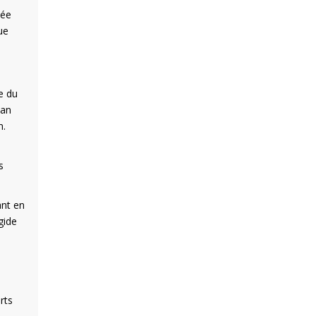
vée
ue
e du
ban
n.
a
s
ant en
gide
rts