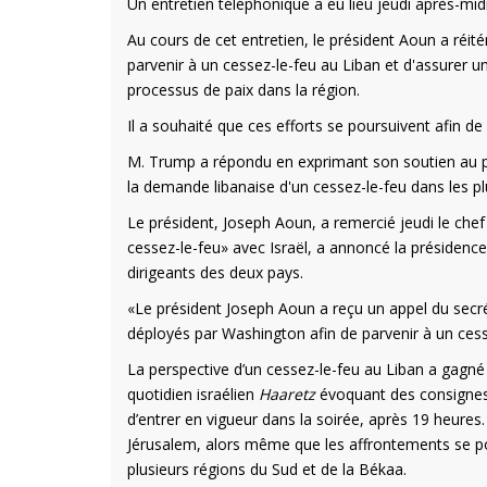
Un entretien téléphonique a eu lieu jeudi après-mi
Au cours de cet entretien, le président Aoun a réi
parvenir à un cessez-le-feu au Liban et d'assurer une
processus de paix dans la région.
Il a souhaité que ces efforts se poursuivent afin de
M. Trump a répondu en exprimant son soutien au p
la demande libanaise d'un cessez-le-feu dans les plu
Le président, Joseph Aoun, a remercié jeudi le che
cessez-le-feu» avec Israël, a annoncé la présidenc
dirigeants des deux pays.
«Le président Joseph Aoun a reçu un appel du secrét
déployés par Washington afin de parvenir à un cesse
La perspective d’un cessez-le-feu au Liban a gagné e
quotidien israélien
Haaretz
évoquant des consignes 
d’entrer en vigueur dans la soirée, après 19 heure
Jérusalem, alors même que les affrontements se pou
plusieurs régions du Sud et de la Békaa.