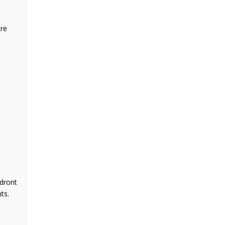
ire
ndront
ts.