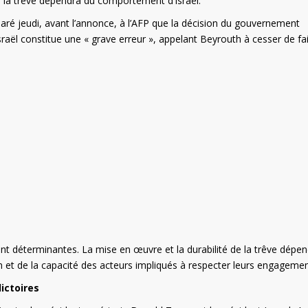
de la trêve dépendra du comportement d’Israël.
ré jeudi, avant l’annonce, à l’AFP que la décision du gouvernement
sraël constitue une « grave erreur », appelant Beyrouth à cesser de fa
t déterminantes. La mise en œuvre et la durabilité de la trêve dépe
ain et de la capacité des acteurs impliqués à respecter leurs engagemen
ictoires