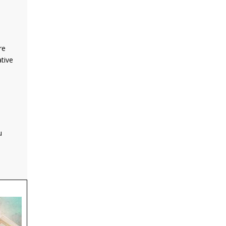
re
ative
u