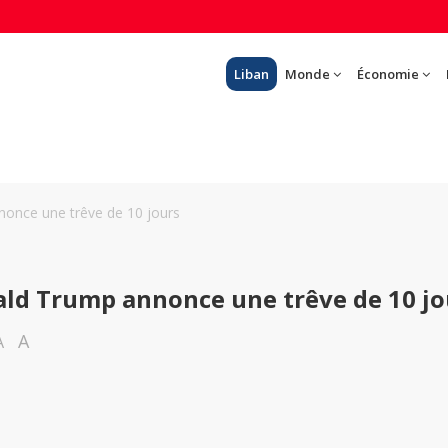
Liban
Monde
Économie
nonce une trêve de 10 jours
ald Trump annonce une trêve de 10 jo
A
A