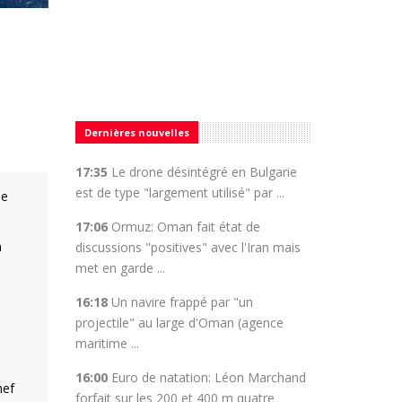
Dernières nouvelles
17:35
Le drone désintégré en Bulgarie
est de type "largement utilisé" par ...
de
17:06
Ormuz: Oman fait état de
n
discussions "positives" avec l'Iran mais
met en garde ...
16:18
Un navire frappé par "un
projectile" au large d'Oman (agence
maritime ...
16:00
Euro de natation: Léon Marchand
hef
forfait sur les 200 et 400 m quatre