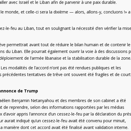
ler avec Israël et le Liban afin de parvenir à une paix durable.
 le monde, et celle-ci sera la dixième — alors, allons-y, concluons !» a
z-le-feu au Liban, tout en soulignant la nécessité d’en vérifier la mis
ve permettrait avant tout de réduire le bilan humain et de contenir le
ons du Liban. Elle pourrait également ouvrir la voie à des discussions p
e déploiement de l’armée libanaise et la stabilisation durable de la zone
es modalités de l’accord n’ont pas été rendues publiques et les
s précédentes tentatives de trêve ont souvent été fragiles et de cour
l’annonce de Trump
sraélien Benjamin Netanyahou et des membres de son cabinet a été
t de reprendre, selon des informations rapportées par les médias
eux d’avoir appris l’annonce d’un cessez-le-feu par la déclaration du pré
aurait indiqué qu’un cessez-le-feu avait été convenu pour minuit,
la manière dont cet accord avait été finalisé avant validation interne.