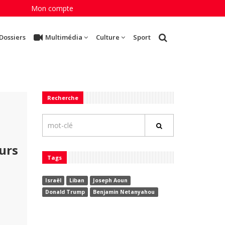
Mon compte
Dossiers
Multimédia
Culture
Sport
Recherche
urs
Tags
Israël
Liban
Joseph Aoun
Donald Trump
Benjamin Netanyahou