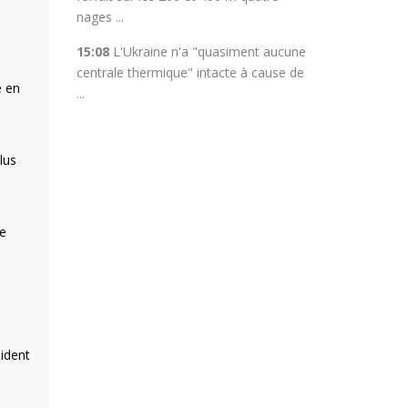
nages ...
15:08
L'Ukraine n'a "quasiment aucune
centrale thermique" intacte à cause de
e en
...
lus
.
te
sident