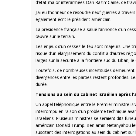
d’état-major interarmées Dan Razin’ Caine, de travail
J’ai eu l’honneur de résoudre neuf guerres à travers
également écrit le président américain.
La présidence française a salué l’annonce d’un cesse
œuvre sur le terrain.
Les enjeux d’un cessez-le-feu sont majeurs. Une trê
risque d’un élargissement du conflit à d’autres régi
larges sur la sécurité à la frontière sud du Liban, l
Toutefois, de nombreuses incertitudes demeurent. L
divergences entre les parties restent profondes. Le
durée.
Tensions au sein du cabinet israélien après 
Un appel téléphonique entre le Premier ministre i
interrompu en raison d’un problème technique avan
israéliens. Plusieurs ministres se seraient dits furi
américain Donald Trump. Benjamin Netanyahou leur 
suscitant des interrogations au sein du cabinet sur 