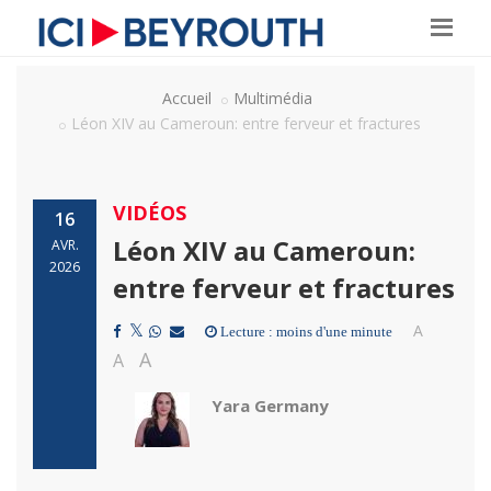
Accueil
Multimédia
Léon XIV au Cameroun: entre ferveur et fractures
VIDÉOS
16
Léon XIV au Cameroun:
AVR.
2026
entre ferveur et fractures
A
Lecture : moins d'une minute
A
A
Yara Germany