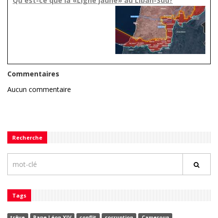
Qu'est-ce que la «Ligne jaune» au Liban-Sud?
Commentaires
Aucun commentaire
Recherche
Tags
trêve
Pape Léon XIV
conflit
corruption
Cameroun