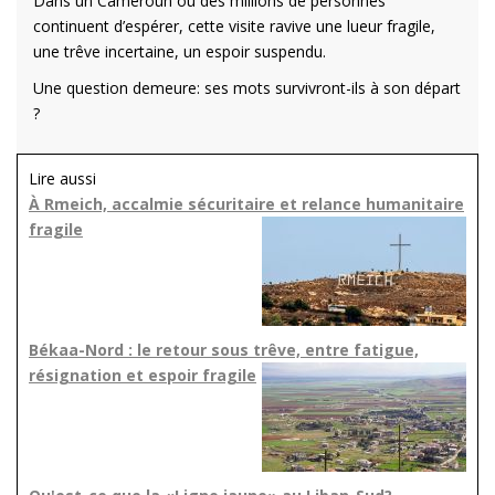
Dans un Cameroun où des millions de personnes
continuent d’espérer, cette visite ravive une lueur fragile,
une trêve incertaine, un espoir suspendu.
Une question demeure: ses mots survivront-ils à son départ
?
Lire aussi
À Rmeich, accalmie sécuritaire et relance humanitaire
fragile
Békaa-Nord : le retour sous trêve, entre fatigue,
résignation et espoir fragile