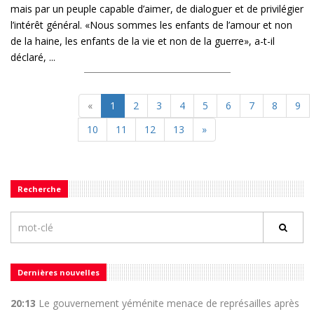
mais par un peuple capable d’aimer, de dialoguer et de privilégier
l’intérêt général. «Nous sommes les enfants de l’amour et non
de la haine, les enfants de la vie et non de la guerre», a-t-il
déclaré, ...
«
1
2
3
4
5
6
7
8
9
10
11
12
13
»
Recherche
Dernières nouvelles
20:13
Le gouvernement yéménite menace de représailles après