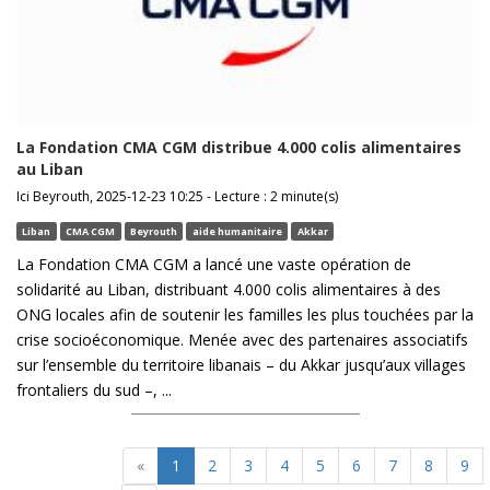
La Fondation CMA CGM distribue 4.000 colis alimentaires
au Liban
Ici Beyrouth, 2025-12-23 10:25 - Lecture : 2 minute(s)
Liban
CMA CGM
Beyrouth
aide humanitaire
Akkar
La Fondation CMA CGM a lancé une vaste opération de
solidarité au Liban, distribuant 4.000 colis alimentaires à des
ONG locales afin de soutenir les familles les plus touchées par la
crise socioéconomique. Menée avec des partenaires associatifs
sur l’ensemble du territoire libanais – du Akkar jusqu’aux villages
frontaliers du sud –, ...
«
1
2
3
4
5
6
7
8
9