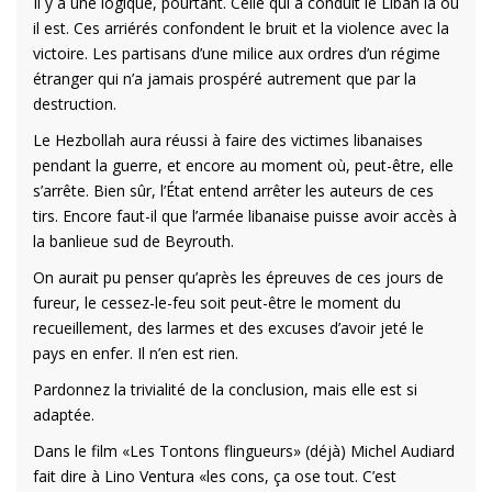
Il y a une logique, pourtant. Celle qui a conduit le Liban là où
il est. Ces arriérés confondent le bruit et la violence avec la
victoire. Les partisans d’une milice aux ordres d’un régime
étranger qui n’a jamais prospéré autrement que par la
destruction.
Le Hezbollah aura réussi à faire des victimes libanaises
pendant la guerre, et encore au moment où, peut-être, elle
s’arrête. Bien sûr, l’État entend arrêter les auteurs de ces
tirs. Encore faut-il que l’armée libanaise puisse avoir accès à
la banlieue sud de Beyrouth.
On aurait pu penser qu’après les épreuves de ces jours de
fureur, le cessez-le-feu soit peut-être le moment du
recueillement, des larmes et des excuses d’avoir jeté le
pays en enfer. Il n’en est rien.
Pardonnez la trivialité de la conclusion, mais elle est si
adaptée.
Dans le film «Les Tontons flingueurs» (déjà) Michel Audiard
fait dire à Lino Ventura «les cons, ça ose tout. C’est