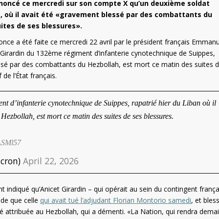
noncé ce mercredi sur son compte X qu’un deuxième soldat
re, où il avait été «gravement blessé par des combattants du
uites de ses blessures».
nce a été faite ce mercredi 22 avril par le président français Emmanu
Girardin du 132ème régiment d’infanterie cynotechnique de Suippes,
lessé par des combattants du Hezbollah, est mort ce matin des suites 
 de l’État français.
t d’infanterie cynotechnique de Suippes, rapatrié hier du Liban où il
Hezbollah, est mort ce matin des suites de ses blessures.
kASMl57
cron)
April 22, 2026
iqué qu’Anicet Girardin – qui opérait au sein du contingent frança
de que celle
qui avait tué l’adjudant Florian Montorio samedi
, et bles
té attribuée au Hezbollah, qui a démenti. «La Nation, qui rendra dema