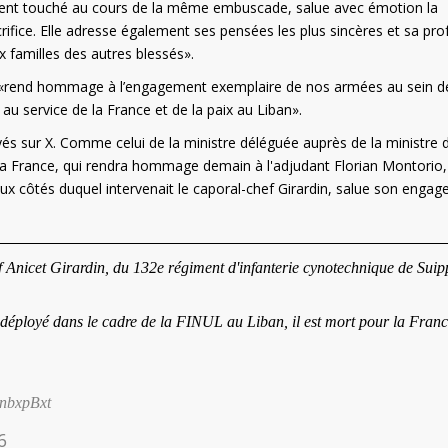
ent touché au cours de la même embuscade, salue avec émotion la
rifice. Elle adresse également ses pensées les plus sincères et sa pr
x familles des autres blessés».
ce «rend hommage à l’engagement exemplaire de nos armées au sein de
u service de la France et de la paix au Liban».
sur X. Comme celui de la ministre déléguée auprès de la ministre 
La France, qui rendra hommage demain à l'adjudant Florian Montorio,
x côtés duquel intervenait le caporal-chef Girardin, salue son enga
 Anicet Girardin, du 132e régiment d'infanterie cynotechnique de Suip
déployé dans le cadre de la FINUL au Liban, il est mort pour la Fran
XnbxpBxt
6