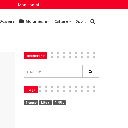
Mon compte
Dossiers
Multimédia
Culture
Sport
Recherche
Tags
France
Liban
FINUL