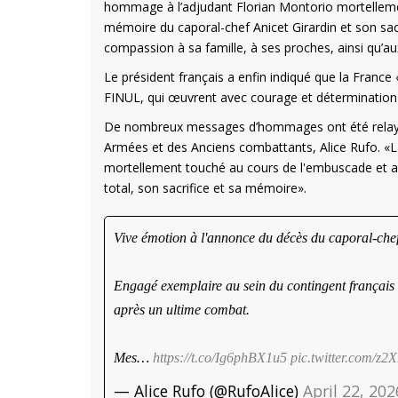
hommage à l’adjudant Florian Montorio mortellem
mémoire du caporal-chef Anicet Girardin et son sac
compassion à sa famille, à ses proches, ainsi qu’au
Le président français a enfin indiqué que la Fran
FINUL, qui œuvrent avec courage et détermination a
De nombreux messages d’hommages ont été relayés 
Armées et des Anciens combattants, Alice Rufo. «
mortellement touché au cours de l'embuscade et au
total, son sacrifice et sa mémoire».
Vive émotion à l'annonce du décès du caporal-chef
Engagé exemplaire au sein du contingent français 
après un ultime combat.
Mes…
https://t.co/Ig6phBX1u5
pic.twitter.com/z2
— Alice Rufo (@RufoAlice)
April 22, 202