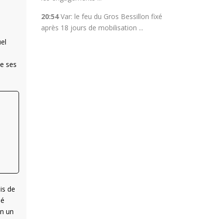
20:54
Var: le feu du Gros Bessillon fixé
après 18 jours de mobilisation ...
el
de ses
is de
sé
in un