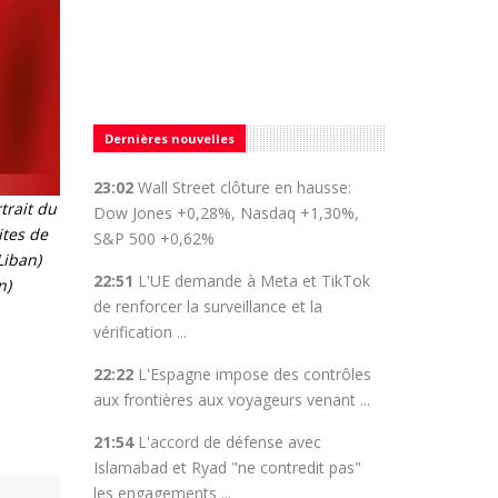
Dernières nouvelles
23:02
Wall Street clôture en hausse:
trait du
Dow Jones +0,28%, Nasdaq +1,30%,
ites de
S&P 500 +0,62%
Liban)
22:51
L'UE demande à Meta et TikTok
n)
de renforcer la surveillance et la
vérification ...
22:22
L'Espagne impose des contrôles
aux frontières aux voyageurs venant ...
21:54
L'accord de défense avec
Islamabad et Ryad "ne contredit pas"
les engagements ...