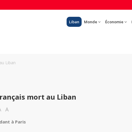
Liban
Monde
Économie
au Liban
rançais mort au Liban
A
A
ndant à Paris