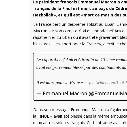
Le président français Emmanuel Macron a an
français de la Finul est mort au pays du Cèd
Hezbollah», et qu’il est «mort ce matin des s
La France perd un deuxième soldat au Liban. L’anno
Macron sur son compte X. «Le caporal-chef Anicet 
rapatrié hier du Liban où il avait été gravement b
blessures. Il est mort pour la France», a écrit le chef
Le caporal-chef Anicet Girardin du 132ème régimen
avait été gravement blessé par des combattants du 
Il est mort pour la France.…
pic.twitter.com/1eo
— Emmanuel Macron (@EmmanuelMa
Dans son message, Emmanuel Macron a également ind
la FINUL – avait été blessé dans la même embusca
deux autres soldats français. Cette attaque avait é