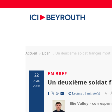
Accueil
Liban
Un deuxième soldat français mort 
EN BREF
22
Un deuxième soldat f
AVR.
2026
A
Lecture : 3 minute(s)
Elie Valluy - correspo