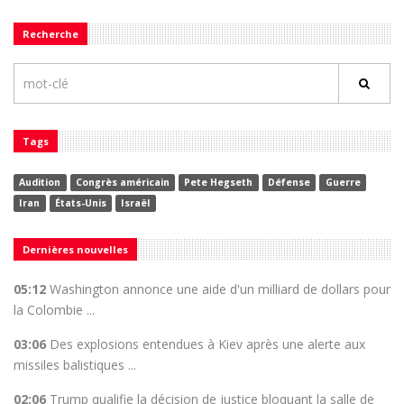
Recherche
Tags
Audition
Congrès américain
Pete Hegseth
Défense
Guerre
Iran
États-Unis
Israël
Dernières nouvelles
05:12
Washington annonce une aide d'un milliard de dollars pour
la Colombie ...
03:06
Des explosions entendues à Kiev après une alerte aux
missiles balistiques ...
02:06
Trump qualifie la décision de justice bloquant la salle de