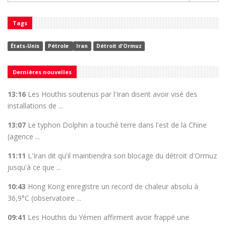
Tags
États-Unis
Pétrole
Iran
Détroit d'Ormuz
Dernières nouvelles
13:16
Les Houthis soutenus par l'Iran disent avoir visé des
installations de ...
13:07
Le typhon Dolphin a touché terre dans l'est de la Chine
(agence ...
11:11
L'Iran dit qu'il maintiendra son blocage du détroit d'Ormuz
jusqu'à ce que ...
10:43
Hong Kong enregistre un record de chaleur absolu à
36,9°C (observatoire ...
09:41
Les Houthis du Yémen affirment avoir frappé une