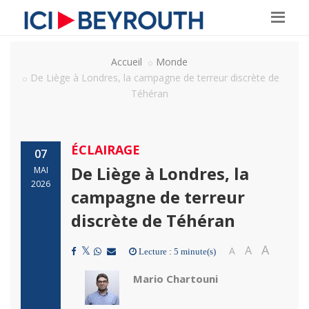
Accueil
Monde
De Liège à Londres, la campagne de terreur discrète de
Téhéran
ÉCLAIRAGE
07
De Liège à Londres, la
MAI
2026
campagne de terreur
discrète de Téhéran
A
A
A
Lecture : 5 minute(s)
Mario Chartouni