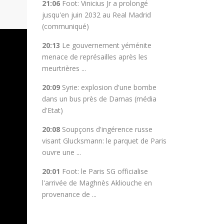
21:06
Foot: Vinicius Jr a prolongé
jusqu'en juin 2032 au Real Madrid
(communiqué)
20:13
Le gouvernement yéménite
menace de représailles après les
meurtrières ...
20:09
Syrie: explosion d'une bombe
dans un bus près de Damas (média
d'Etat)
20:08
Soupçons d'ingérence russe
visant Glucksmann: le parquet de Paris
ouvre une ...
20:01
Foot: le Paris SG officialise
l'arrivée de Maghnès Akliouche en
provenance de ...