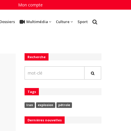
Mon compte
Dossiers
Multimédia
Culture
Sport
Recherche
Tags
Iran
explosion
pétrole
Dernières nouvelles