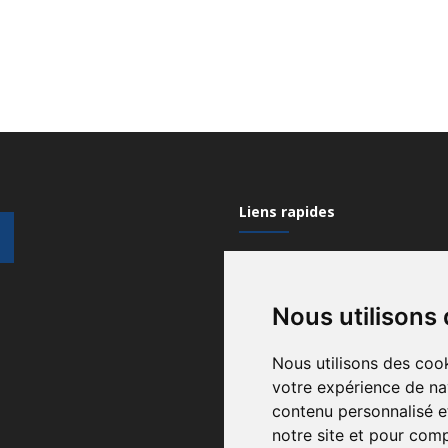
Liens rapides
Mon compte
Nous utilisons
Contactez-nous
Qui sommes nous?
Nous utilisons des cook
votre expérience de na
Recrutement
contenu personnalisé et
Gérez vos cookies
notre site et pour com