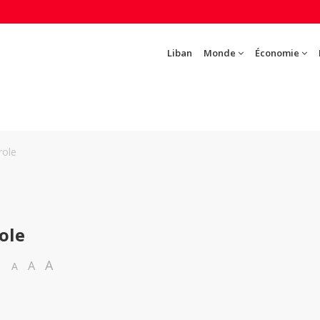
Liban
Monde
Économie
role
ole
A
A
A