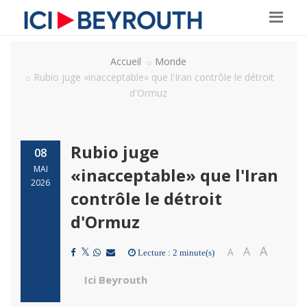
Accueil
Monde
Rubio juge «inacceptable» que l'Iran contrôle le détroit
d'Ormuz
Rubio juge
08
MAI
«inacceptable» que l'Iran
2026
contrôle le détroit
d'Ormuz
A
A
A
Lecture : 2 minute(s)
Ici Beyrouth