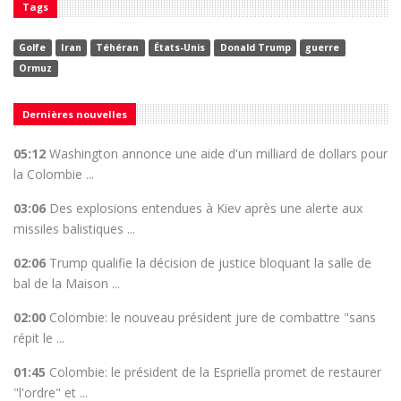
Tags
Golfe
Iran
Téhéran
États-Unis
Donald Trump
guerre
Ormuz
Dernières nouvelles
05:12
Washington annonce une aide d'un milliard de dollars pour
la Colombie ...
03:06
Des explosions entendues à Kiev après une alerte aux
missiles balistiques ...
02:06
Trump qualifie la décision de justice bloquant la salle de
bal de la Maison ...
02:00
Colombie: le nouveau président jure de combattre "sans
répit le ...
01:45
Colombie: le président de la Espriella promet de restaurer
"l'ordre" et ...