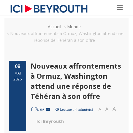
Accueil
Monde
Nouveaux affrontements à Ormuz, Washington attend une
réponse de Téhéran à son offre
Nouveaux affrontements
08
MAI
à Ormuz, Washington
2026
attend une réponse de
Téhéran à son offre
A
A
A
Lecture : 4 minute(s)
Ici Beyrouth