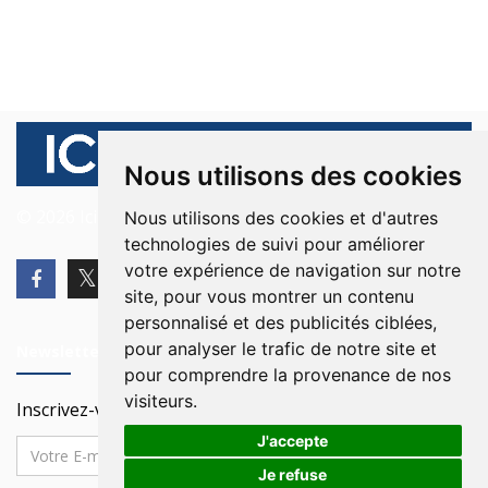
Nous utilisons des cookies
© 2026 Ici Beyrouth. Tous les droits sont réservés.
Nous utilisons des cookies et d'autres
technologies de suivi pour améliorer
votre expérience de navigation sur notre
site, pour vous montrer un contenu
personnalisé et des publicités ciblées,
pour analyser le trafic de notre site et
Newsletter
pour comprendre la provenance de nos
visiteurs.
Inscrivez-vous à notre Newsletter
J'accepte
Je refuse