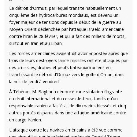
Le détroit d'Ormuz, par lequel transite habituellement un
cinquième des hydrocarbures mondiaux, est devenu un
foyer majeur de tensions depuis le début de la guerre au
Moyen-Orient déclenchée par l'attaque israélo-américaine
contre l'Iran le 28 février, et qui a fait des milliers de morts,
surtout en Iran et au Liban.
Les forces américaines avaient dit avoir «riposté» après que
trois de leurs destroyers lance-missiles ont été attaqués par
des «missiles, drones et petits bateaux» iraniens en
franchissant le détroit d'Ormuz vers le golfe d'Oman, dans
la nuit de jeudi à vendredi.
À Téhéran, M. Baghaï a dénoncé «une violation flagrante
du droit international et du cessez-le-feu», tandis qu'un
responsable iranien a fait état de dix marins blessés et cinq
autres portés disparus dans une attaque américaine contre
un cargo iranien.
L'attaque contre les navires américains a été vue comme
une «broutille» par le président américain Donald Trump,