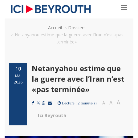
Accueil
Dossiers
Netanyahou estime que la guerre avec l’Iran n’est «pas
terminée»
Netanyahou estime que
10
MAI
la guerre avec l’Iran n’est
2026
«pas terminée»
A
A
A
Lecture : 2 minute(s)
Ici Beyrouth