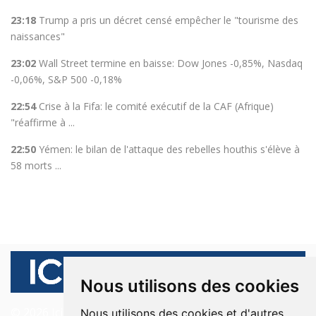
23:18
Trump a pris un décret censé empêcher le "tourisme des
naissances"
23:02
Wall Street termine en baisse: Dow Jones -0,85%, Nasdaq
-0,06%, S&P 500 -0,18%
22:54
Crise à la Fifa: le comité exécutif de la CAF (Afrique)
"réaffirme à ...
22:50
Yémen: le bilan de l'attaque des rebelles houthis s'élève à
58 morts ...
Nous utilisons des cookies
© 2026 Ici Beyrouth. Tous les droits sont réservés.
Nous utilisons des cookies et d'autres