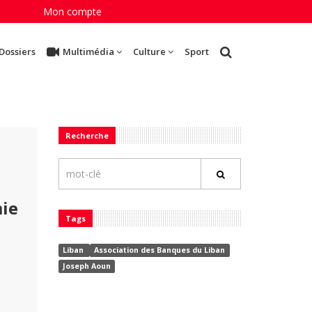
Mon compte
Dossiers
Multimédia
Culture
Sport
Recherche
mie
Tags
Liban
Association des Banques du Liban
Joseph Aoun