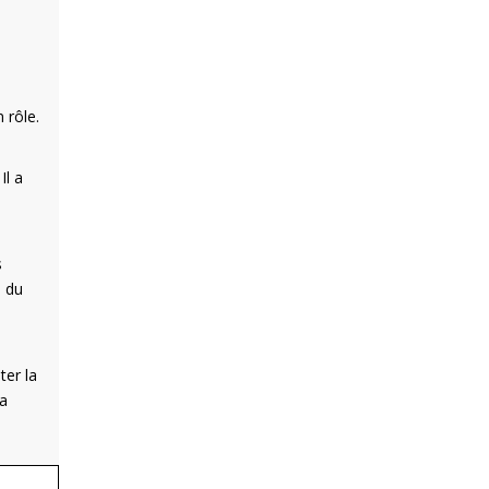
n
 rôle.
Il a
s
é du
ter la
la