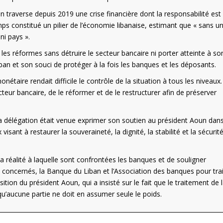
n traverse depuis 2019 une crise financière dont la responsabilité est
ps constitué un pilier de l’économie libanaise, estimant que « sans u
ni pays ».
 les réformes sans détruire le secteur bancaire ni porter atteinte à son
iban et son souci de protéger à la fois les banques et les déposants.
ire rendait difficile le contrôle de la situation à tous les niveaux. 
ecteur bancaire, de le réformer et de le restructurer afin de préserver
e la délégation était venue exprimer son soutien au président Aoun dan
 visant à restaurer la souveraineté, la dignité, la stabilité et la sécurit
la réalité à laquelle sont confrontées les banques et de souligner
 concernés, la Banque du Liban et l’Association des banques pour trai
position du président Aoun, qui a insisté sur le fait que le traitement de 
u’aucune partie ne doit en assumer seule le poids.