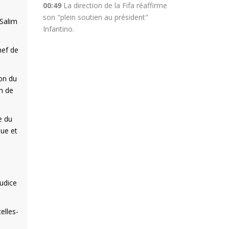
00:49
La direction de la Fifa réaffirme
son "plein soutien au président"
 Salim
Infantino.
hef de
ion du
on de
e du
que et
judice
elles-