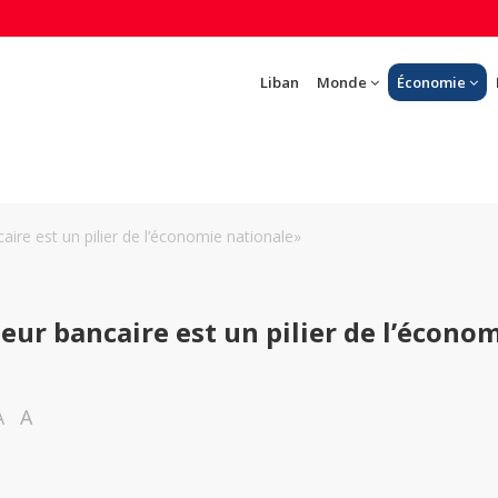
Liban
Monde
Économie
aire est un pilier de l’économie nationale»
teur bancaire est un pilier de l’écono
A
A