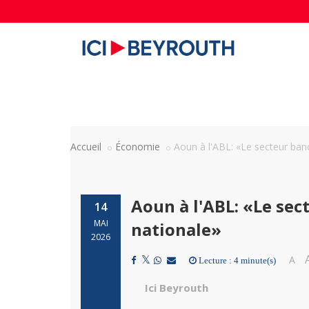
Accueil
Économie
Aoun à l'ABL: «Le secteur banc
Aoun à l'ABL: «Le sec
14
MAI
nationale»
2026
A
Lecture : 4 minute(s)
Ici Beyrouth