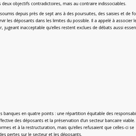
deux objectifs contradictoires, mais au contraire indissociables.
 soumis depuis près de sept ans à des poursuites, des saisies et de fo
vir les déposants dans les limites du possible. Il a appelé à associer l
, jugeant inacceptable qu’elles restent exclues de débats aussi essent
 banques en quatre points : une répartition équitable des responsabil
fective des déposants et la préservation d’un secteur bancaire viable. 
mes et à la restructuration, mais qu’elles refusaient que celles-ci se
des pertes sur le secteur et les déposants.