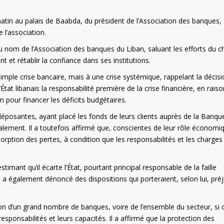
matin au palais de Baabda, du président de l’Association des banques,
l’association.
 au nom de l’Association des banques du Liban, saluant les efforts du c
nt et rétablir la confiance dans ses institutions.
 simple crise bancaire, mais à une crise systémique, rappelant la décis
’État libanais la responsabilité première de la crise financière, en rais
 pour financer les déficits budgétaires.
éposantes, ayant placé les fonds de leurs clients auprès de la Banqu
ralement. Il a toutefois affirmé que, conscientes de leur rôle économi
absorption des pertes, à condition que les responsabilités et les charges
stimant qu’il écarte l’État, pourtant principal responsable de la faille
 Il a également dénoncé des dispositions qui porteraient, selon lui, pré
tion d’un grand nombre de banques, voire de l’ensemble du secteur, si c
sponsabilités et leurs capacités. Il a affirmé que la protection des