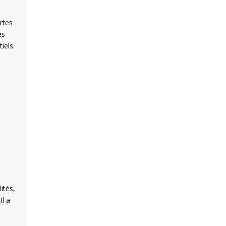
rtes
es
iels.
ités,
Il a