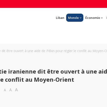
Liban
Monde
Économie
e dit être ouvert à une aide de Pékin pour régler le conflit au Moyen-O
tie iranienne dit être ouvert à une ai
le conflit au Moyen-Orient
A
A
A