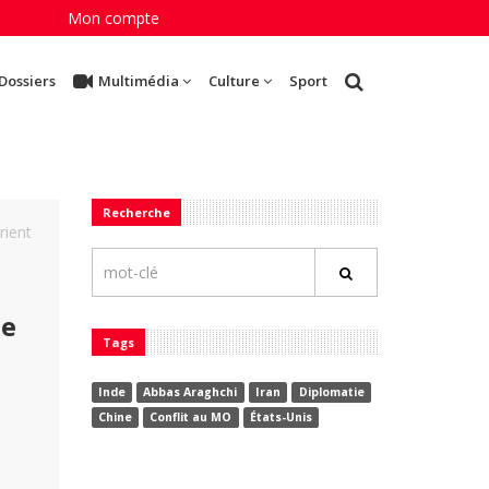
Mon compte
Dossiers
Multimédia
Culture
Sport
Recherche
rient
de
Tags
Inde
Abbas Araghchi
Iran
Diplomatie
Chine
Conflit au MO
États-Unis