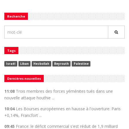
Recherche
Tags
Israël
Liban
Hezbollah
Beyrouth
Palestine
Dernières nouvelles
11:08
Trois membres des forces yéménites tués dans une
nouvelle attaque houthie ...
10:04
Les Bourses européennes en hausse à l'ouverture: Paris
+0,14%, Francfort ...
09:45
France: le déficit commercial s'est réduit de 1,9 milliard