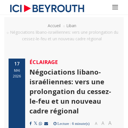
Accueil
Liban
Négociations libano-israéliennes: vers une prolongation du
cessez-le-feu et un nouveau cadre régional
ÉCLAIRAGE
17
Négociations libano-
MAI
2026
israéliennes: vers une
prolongation du cessez-
le-feu et un nouveau
cadre régional
A
A
A
Lecture : 6 minute(s)