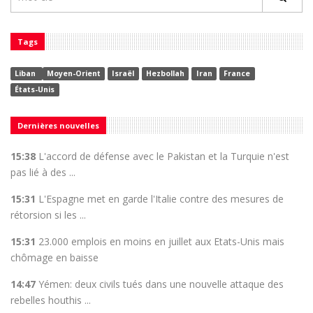
Tags
Liban
Moyen-Orient
Israël
Hezbollah
Iran
France
États-Unis
Dernières nouvelles
15:38
L'accord de défense avec le Pakistan et la Turquie n'est
pas lié à des ...
15:31
L'Espagne met en garde l'Italie contre des mesures de
rétorsion si les ...
15:31
23.000 emplois en moins en juillet aux Etats-Unis mais
chômage en baisse
14:47
Yémen: deux civils tués dans une nouvelle attaque des
rebelles houthis ...