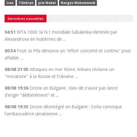
Iran
Téhéran
prix Nobel
Narges Mohammadi
Dernières nouvelles
04:51
WTA 1000: la N.1 mondiale Sabalenka éliminée par
Alexandrova en huitièmes de ...
00:54
Foot: la Fifa dénonce un "effort concerté et continu" pour
affaiblir ...
08/08 21:05
Attaques en mer Noire: Ankara réclame un
"moratoire" à la Russie et l'Ukraine ...
08/08 19:36
Drone en Bulgarie : Kiev dit n'avoir pas lancé
d'engin "délibérément" et ...
08/08 19:35
Drone désintégré en Bulgarie : Sofia convoque
l'ambassadrice ukrainienne ...