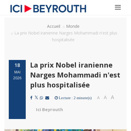
Accueil
Monde
La prix Nobel iranienne Narges Mohammadi n'est plus
hospitalisée
La prix Nobel iranienne
18
MAI
Narges Mohammadi n'est
2026
plus hospitalisée
A
A
A
Lecture : 2 minute(s)
Ici Beyrouth