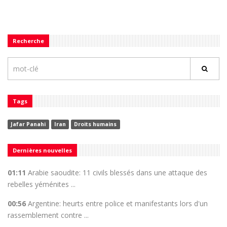
Recherche
Tags
Jafar Panahi
Iran
Droits humains
Dernières nouvelles
01:11
Arabie saoudite: 11 civils blessés dans une attaque des
rebelles yéménites ...
00:56
Argentine: heurts entre police et manifestants lors d'un
rassemblement contre ...