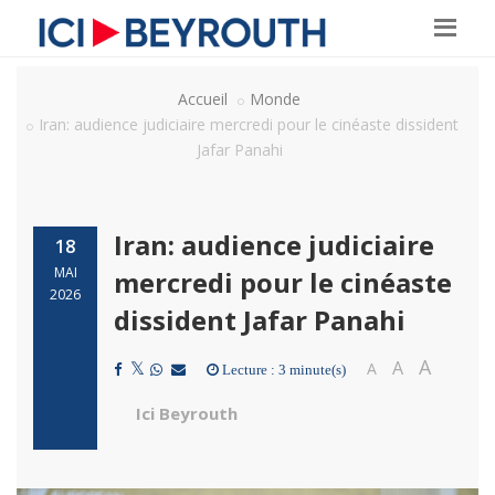
Accueil
Monde
Iran: audience judiciaire mercredi pour le cinéaste dissident
Jafar Panahi
Iran: audience judiciaire
18
MAI
mercredi pour le cinéaste
2026
dissident Jafar Panahi
A
A
A
Lecture : 3 minute(s)
Ici Beyrouth