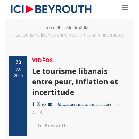
Accueil
Multimédia
Le tourisme libanais entre peur, inflation et incertitude
VIDÉOS
20
Le tourisme libanais
MAI
2026
entre peur, inflation et
incertitude
A
Lecture : moins d'une minute
A
A
Ici Beyrouth