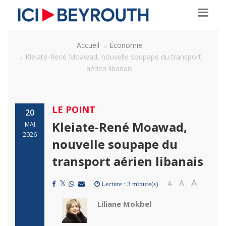
Accueil
Économie
Kleiate-René Moawad, nouvelle soupape du transport
aérien libanais
LE POINT
20
Kleiate-René Moawad,
MAI
2026
nouvelle soupape du
transport aérien libanais
A
A
A
Lecture : 3 minute(s)
Liliane Mokbel