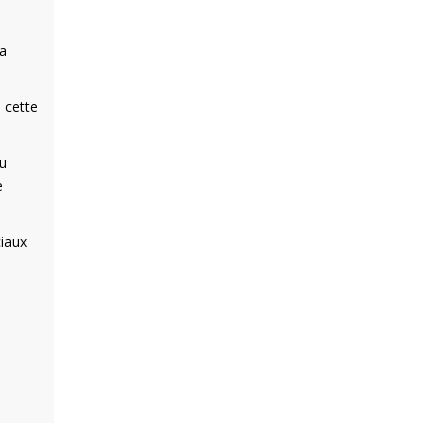
la
 cette
au
e
ciaux