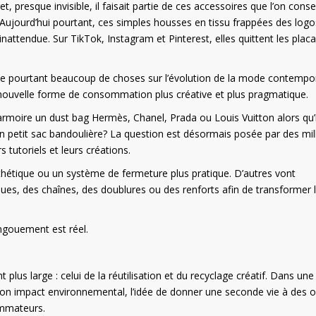
cret, presque invisible, il faisait partie de ces accessoires que l’on conse
Aujourd’hui pourtant, ces simples housses en tissu frappées des logo
tendue. Sur TikTok, Instagram et Pinterest, elles quittent les plac
e pourtant beaucoup de choses sur l’évolution de la mode contempo
e nouvelle forme de consommation plus créative et plus pragmatique.
 armoire un dust bag Hermès, Chanel, Prada ou Louis Vuitton alors qu’i
 petit sac bandoulière? La question est désormais posée par des mill
s tutoriels et leurs créations.
thétique ou un système de fermeture plus pratique. D’autres vont
iques, des chaînes, des doublures ou des renforts afin de transformer 
engouement est réel.
lus large : celui de la réutilisation et du recyclage créatif. Dans une
son impact environnemental, l’idée de donner une seconde vie à des o
ommateurs.