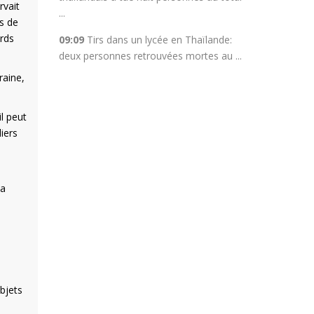
rvait
...
s de
ards
09:09
Tirs dans un lycée en Thaïlande:
deux personnes retrouvées mortes au ...
raine,
l peut
iers
la
bjets