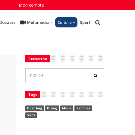
Mon compte
Dossiers
Multimédia
Culture
Sport
Recherche
Tags
Dust bag
It bag
Mode
Femmes
Sacs