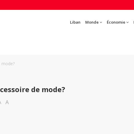
Liban
Monde
Économie
de mode?
ccessoire de mode?
A
A