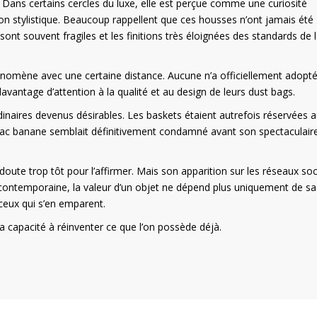
. Dans certains cercles du luxe, elle est perçue comme une curiosité
n stylistique. Beaucoup rappellent que ces housses n’ont jamais été
ont souvent fragiles et les finitions très éloignées des standards de 
omène avec une certaine distance. Aucune n’a officiellement adopté
vantage d’attention à la qualité et au design de leurs dust bags.
dinaires devenus désirables. Les baskets étaient autrefois réservées 
Le sac banane semblait définitivement condamné avant son spectaculair
doute trop tôt pour l’affirmer. Mais son apparition sur les réseaux so
contemporaine, la valeur d’un objet ne dépend plus uniquement de sa
e ceux qui s’en emparent.
la capacité à réinventer ce que l’on possède déjà.