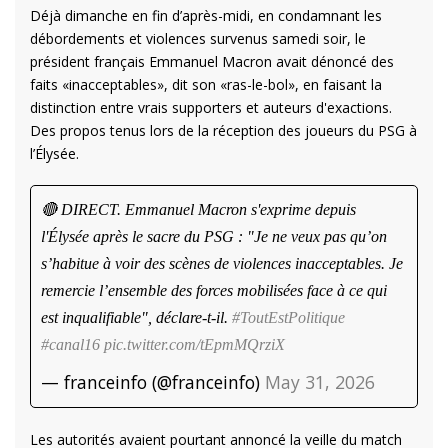
Déjà dimanche en fin d’après-midi, en condamnant les
débordements et violences survenus samedi soir, le
président français Emmanuel Macron avait dénoncé des
faits «inacceptables», dit son «ras-le-bol», en faisant la
distinction entre vrais supporters et auteurs d'exactions.
Des propos tenus lors de la réception des joueurs du PSG à
l’Élysée.
🔴 DIRECT. Emmanuel Macron s'exprime depuis
l'Élysée après le sacre du PSG : "Je ne veux pas qu’on
s’habitue à voir des scènes de violences inacceptables. Je
remercie l’ensemble des forces mobilisées face à ce qui
est inqualifiable", déclare-t-il.
#ToutEstPolitique
#canal16
pic.twitter.com/tEpmMQrziX
— franceinfo (@franceinfo)
May 31, 2026
Les autorités avaient pourtant annoncé la veille du match