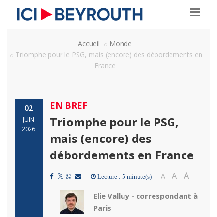
Accueil
Monde
Triomphe pour le PSG, mais (encore) des débordements en
France
EN BREF
02
Triomphe pour le PSG,
JUIN
2026
mais (encore) des
débordements en France
A
A
A
Lecture : 5 minute(s)
Elie Valluy - correspondant à
Paris