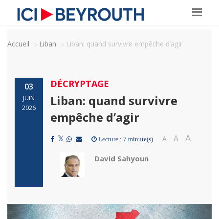
Accueil
Liban
Liban: quand survivre empêche d’agir
DÉCRYPTAGE
03
Liban: quand survivre
JUIN
2026
empêche d’agir
A
A
A
Lecture : 7 minute(s)
David Sahyoun