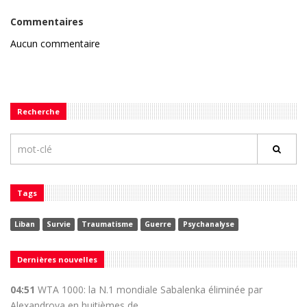
Commentaires
Aucun commentaire
Recherche
Tags
Liban
Survie
Traumatisme
Guerre
Psychanalyse
Dernières nouvelles
04:51
WTA 1000: la N.1 mondiale Sabalenka éliminée par
Alexandrova en huitièmes de ...