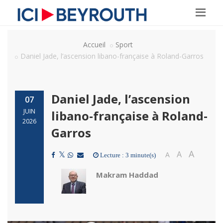
Accueil
Sport
Daniel Jade, l’ascension libano-française à Roland-Garros
Daniel Jade, l’ascension
07
JUIN
libano-française à Roland-
2026
Garros
A
A
A
Lecture : 3 minute(s)
Makram Haddad