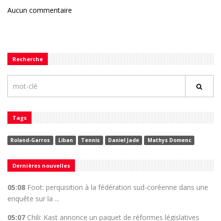
Aucun commentaire
Recherche
Tags
Roland-Garros
Liban
Tennis
Daniel Jade
Mathys Domenc
Dernières nouvelles
05:08
Foot: perquisition à la fédération sud-coréenne dans une
enquête sur la ...
05:07
Chili: Kast annonce un paquet de réformes législatives