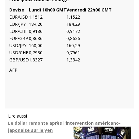
Devise
Lundi 10h00 GMT
Vendredi 22h00 GMT
EUR/USD
1,1512
1,1522
EUR/JPY
184,20
184,29
EUR/CHF
0,9186
0,9172
EUR/GBP
0,8686
0,8636
USD/JPY
160,00
160,29
USD/CHF
0,7980
0,7961
GBP/USD
1,3327
1,3342
AFP
Lire aussi
Le dollar remonte après l'intervention américano-
japonaise sur le yen