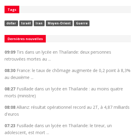
Tags
dollar
Israël
Iran
Moyen-Orient
Guerre
Dernières nouvelles
09:09
Tirs dans un lycée en Thaïlande: deux personnes
retrouvées mortes au ...
08:30
France: le taux de chômage augmente de 0,2 point à 8,3%
au deuxième ...
08:27
Fusillade dans un lycée en Thaïlande : au moins quatre
morts (ministre)
08:08
Allianz: résultat opérationnel record au 2T, à 4,87 milliards
d'euros
07:23
Fusillade dans un lycée en Thaïlande: le tireur, un
adolescent, est mort ...