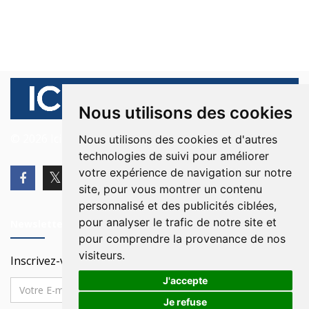
Nous utilisons des cookies
© 2026 Ici Beyrouth. Tous les droits sont réservés.
Nous utilisons des cookies et d'autres
technologies de suivi pour améliorer
votre expérience de navigation sur notre
site, pour vous montrer un contenu
personnalisé et des publicités ciblées,
pour analyser le trafic de notre site et
Newsletter
pour comprendre la provenance de nos
visiteurs.
Inscrivez-vous à notre Newsletter
J'accepte
Je refuse