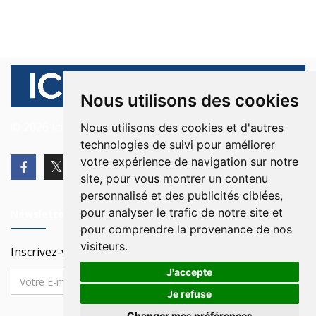
Nous utilisons des cookies
© 2026 Ici Beyrouth. Tous les droits sont réservés.
Nous utilisons des cookies et d'autres
technologies de suivi pour améliorer
votre expérience de navigation sur notre
site, pour vous montrer un contenu
personnalisé et des publicités ciblées,
pour analyser le trafic de notre site et
Newsletter
pour comprendre la provenance de nos
visiteurs.
Inscrivez-vous à notre Newsletter
J'accepte
Je refuse
Changer mes préférences