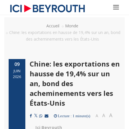
Accueil
Monde
Chine: les exportations en hausse de 19,4% sur un an, bond
des acheminements vers les États-Unis
Chine: les exportations en
09
JUIN
hausse de 19,4% sur un
2026
an, bond des
acheminements vers les
États-Unis
A
A
A
Lecture : 1 minute(s)
Ici Beyrouth