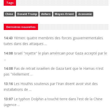
Tags
Chine
Donald Trump
dollars
Moyen-Orient
économie
Dernières nouvelles
14:43
Yémen: quatre membres des forces gouvernementales
tuées dans des attaques ...
14:08
Israël "rejette" le plan américain pour Gaza accepté par le
...
14:08
Pas de retrait israélien de Gaza tant que le Hamas n'est
pas "réellement ...
13:16
Les Houthis soutenus par l'Iran disent avoir visé des
installations de ...
13:07
Le typhon Dolphin a touché terre dans l'est de la Chine
(agence ...