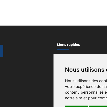
Liens rapides
Mon compte
Nous utilisons
Contactez-nous
Qui sommes nous?
Nous utilisons des cook
votre expérience de na
Recrutement
contenu personnalisé et
Gérez vos cookies
notre site et pour com
Conditions générales