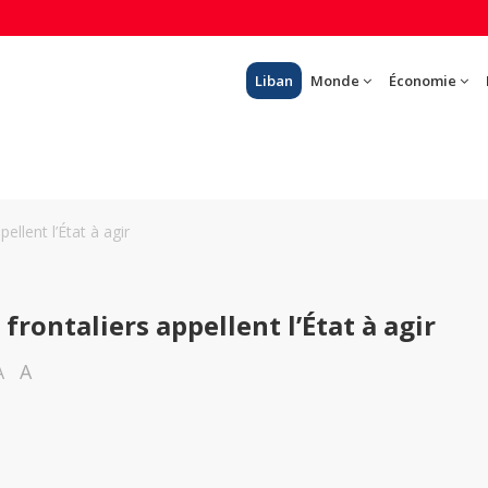
Liban
Monde
Économie
pellent l’État à agir
 frontaliers appellent l’État à agir
A
A