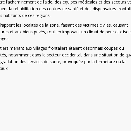
tre l’acheminement de l’aide, des équipes médicales et des secours ve
t la réhabilitation des centres de santé et des dispensaires frontali
es habitants de ces régions.
pent les localités de la zone, faisant des victimes civiles, causant
tures et aux biens privés, tout en imposant un climat de peur et d’iso
lages.
tiers menant aux villages frontaliers étaient désormais coupés ou
lités, notamment dans le secteur occidental, dans une situation de qu
égradation des services de santé, provoquée par la fermeture ou la
caux.