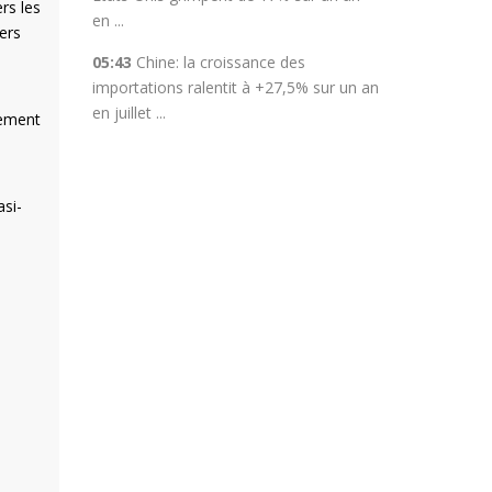
rs les
en ...
ers
05:43
Chine: la croissance des
importations ralentit à +27,5% sur un an
en juillet ...
lement
asi-