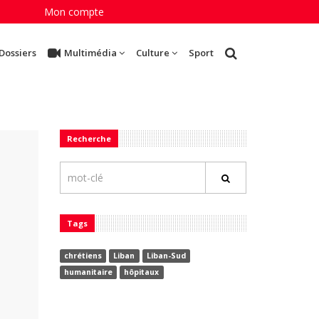
Mon compte
Dossiers
Multimédia
Culture
Sport
Recherche
Tags
chrétiens
Liban
Liban-Sud
humanitaire
hôpitaux