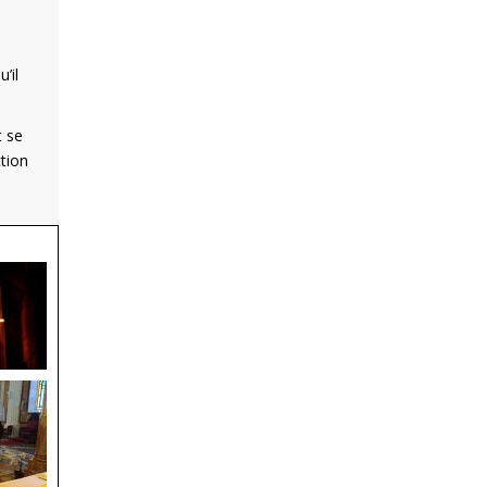
’il
t se
ction