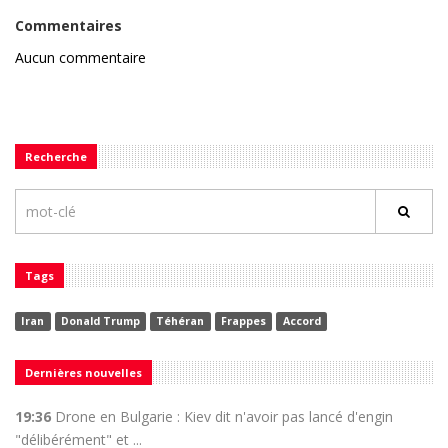
Commentaires
Aucun commentaire
Recherche
Tags
Iran
Donald Trump
Téhéran
Frappes
Accord
Dernières nouvelles
19:36
Drone en Bulgarie : Kiev dit n'avoir pas lancé d'engin
"délibérément" et ...