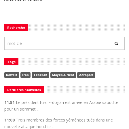
Recherche
Tags
Koweït
Iran
Téhéran
Moyen-Orient
Aéroport
Dernières nouvelles
11:51
Le président turc Erdogan est arrivé en Arabie saoudite
pour un sommet ...
11:08
Trois membres des forces yéménites tués dans une
nouvelle attaque houthie ...