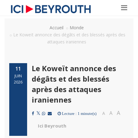
Accueil
Monde
Le Koweït annonce des dégâts et des blessés après des
attaques iraniennes
Le Koweït annonce des
11
JUIN
dégâts et des blessés
2026
après des attaques
iraniennes
A
A
A
Lecture : 1 minute(s)
Ici Beyrouth