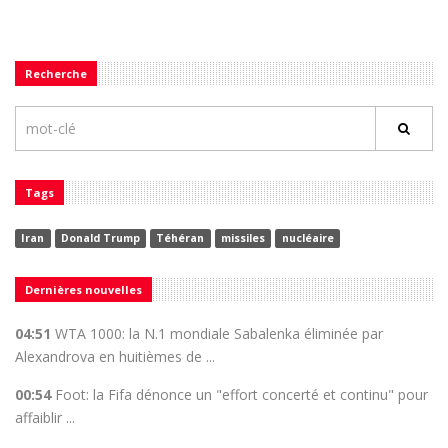
Recherche
Tags
Iran
Donald Trump
Téhéran
missiles
nucléaire
Dernières nouvelles
04:51
WTA 1000: la N.1 mondiale Sabalenka éliminée par
Alexandrova en huitièmes de ...
00:54
Foot: la Fifa dénonce un "effort concerté et continu" pour
affaiblir ...