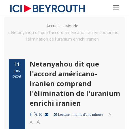
Accueil
Monde
Netanyahou dit que l'accord américano-iranien comprend
l'élimination de l'uranium enrichi iranien
Netanyahou dit que
11
JUIN
l'accord américano-
2026
iranien comprend
l'élimination de l'uranium
enrichi iranien
A
Lecture : moins d'une minute
A
A