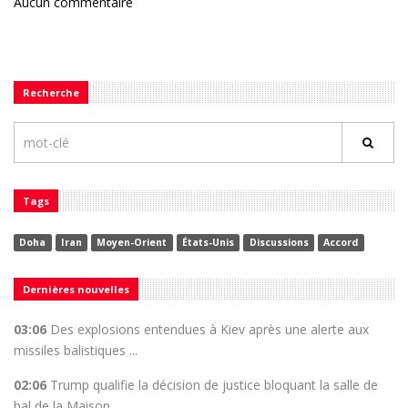
Aucun commentaire
Recherche
Tags
Doha
Iran
Moyen-Orient
États-Unis
Discussions
Accord
Dernières nouvelles
03:06
Des explosions entendues à Kiev après une alerte aux
missiles balistiques ...
02:06
Trump qualifie la décision de justice bloquant la salle de
bal de la Maison ...