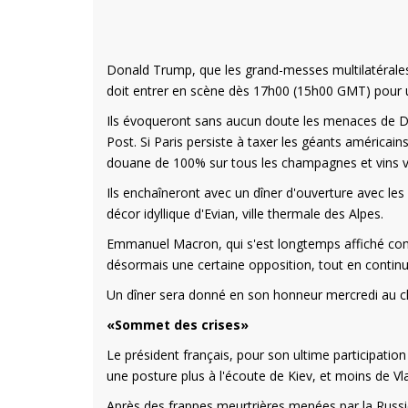
Donald Trump, que les grand-messes multilatérales 
doit entrer en scène dès 17h00 (15h00 GMT) pour 
Ils évoqueront sans aucun doute les menaces de Do
Post. Si Paris persiste à taxer les géants américain
douane de 100% sur tous les champagnes et vins ven
Ils enchaîneront avec un dîner d'ouverture avec le
décor idyllique d'Evian, ville thermale des Alpes.
Emmanuel Macron, qui s'est longtemps affiché com
désormais une certaine opposition, tout en continu
Un dîner sera donné en son honneur mercredi au ch
«Sommet des crises»
Le président français, pour son ultime participatio
une posture plus à l'écoute de Kiev, et moins de Vl
Après des frappes meurtrières menées par la Russie