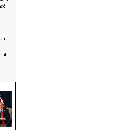
ndé
 Sam
 qui