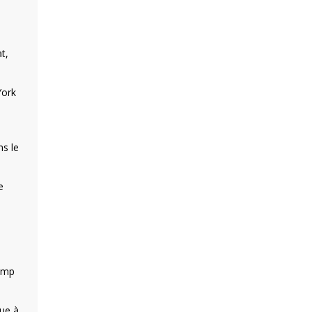
t,
York
ns le
e
rump
que à