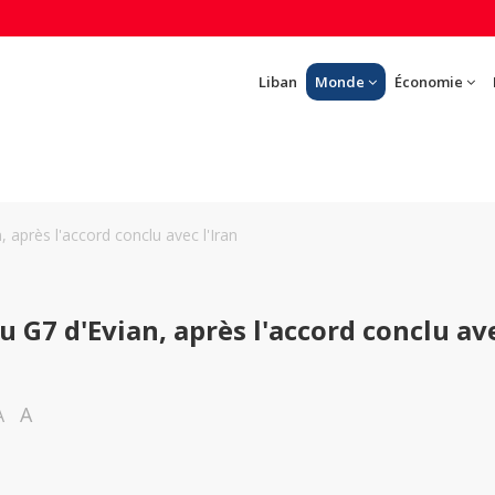
Liban
Monde
Économie
 après l'accord conclu avec l'Iran
 G7 d'Evian, après l'accord conclu av
A
A