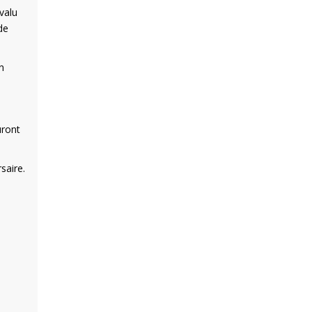
valu
de
n
uront
saire.