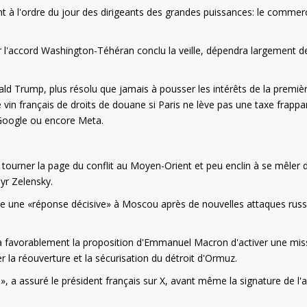
nt à l'ordre du jour des dirigeants des grandes puissances: le commerc
l'accord Washington-Téhéran conclu la veille, dépendra largement d
ld Trump, plus résolu que jamais à pousser les intérêts de la premiè
in français de droits de douane si Paris ne lève pas une taxe frappa
Google ou encore Meta.
 de tourner la page du conflit au Moyen-Orient et peu enclin à se mêler 
myr Zelensky.
se une «réponse décisive» à Moscou après de nouvelles attaques rus
ra favorablement la proposition d'Emmanuel Macron d'activer une mis
 la réouverture et la sécurisation du détroit d'Ormuz.
, a assuré le président français sur X, avant même la signature de l'