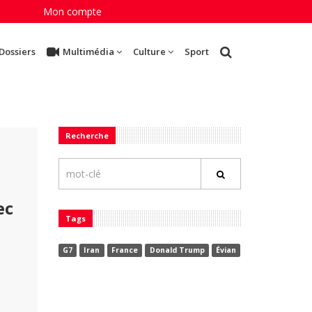
Mon compte
Dossiers
Multimédia
Culture
Sport
Recherche
ec
Tags
G7
Iran
France
Donald Trump
Évian