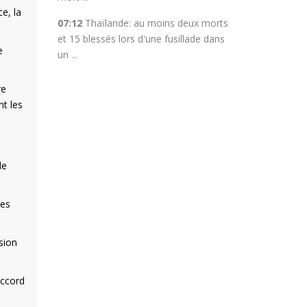
e, la
07:12
Thaïlande: au moins deux morts
et 15 blessés lors d'une fusillade dans
e
un ...
re
nt les
de
ses
sion
accord