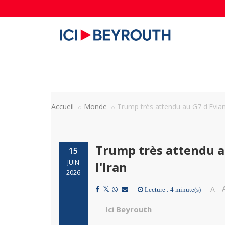
Accueil
Monde
Trump très attendu au G7 d'Evian,
Trump très attendu au
15
JUIN
l'Iran
2026
A
Lecture : 4 minute(s)
Ici Beyrouth