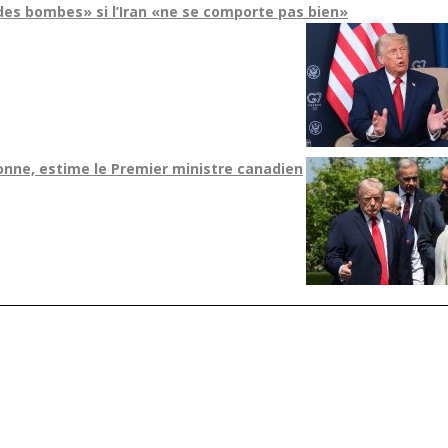
s bombes» si l’Iran «ne se comporte pas bien»
onne, estime le Premier ministre canadien