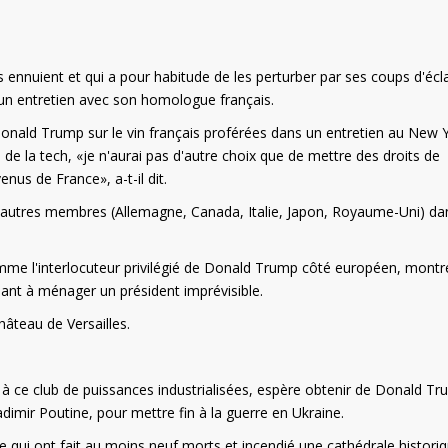
ennuient et qui a pour habitude de les perturber par ses coups d'écla
un entretien avec son homologue français.
nald Trump sur le vin français proférées dans un entretien au New 
s de la tech, «je n'aurai pas d'autre choix que de mettre des droits de
us de France», a-t-il dit.
s autres membres (Allemagne, Canada, Italie, Japon, Royaume-Uni) da
me l'interlocuteur privilégié de Donald Trump côté européen, montr
ant à ménager un président imprévisible.
âteau de Versailles.
n à ce club de puissances industrialisées, espère obtenir de Donald T
adimir Poutine, pour mettre fin à la guerre en Ukraine.
 qui ont fait au moins neuf morts et incendié une cathédrale histori