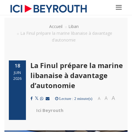
Accueil
Liban
La Finul prépare la marine libanaise à davantage
d’autonomie
La Finul prépare la marine
18
JUIN
libanaise à davantage
2026
d’autonomie
A
A
A
Lecture : 2 minute(s)
Ici Beyrouth