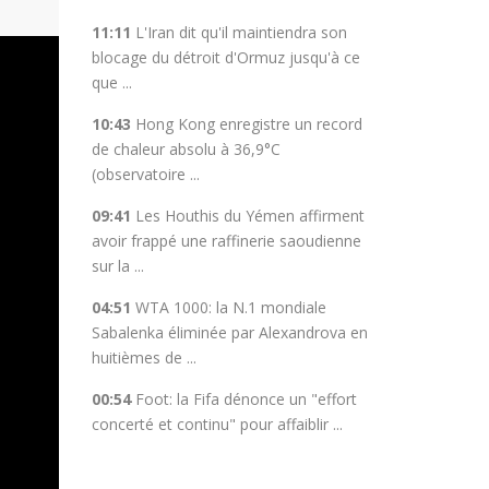
11:11
L'Iran dit qu'il maintiendra son
blocage du détroit d'Ormuz jusqu'à ce
que ...
10:43
Hong Kong enregistre un record
de chaleur absolu à 36,9°C
(observatoire ...
09:41
Les Houthis du Yémen affirment
avoir frappé une raffinerie saoudienne
sur la ...
04:51
WTA 1000: la N.1 mondiale
Sabalenka éliminée par Alexandrova en
huitièmes de ...
00:54
Foot: la Fifa dénonce un "effort
concerté et continu" pour affaiblir ...