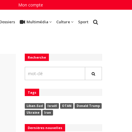
Mon compte
Dossiers
Multimédia
Culture
Sport
Recherche
Tags
Liban-Sud
Israël
OTAN
Donald Trump
Ukraine
Iran
Dernières nouvelles