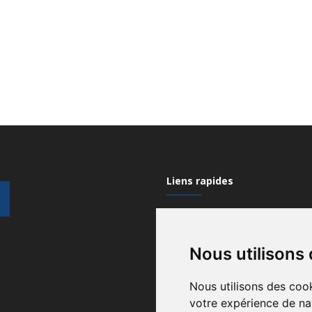
Liens rapides
Mon compte
Nous utilisons
Contactez-nous
Qui sommes nous?
Nous utilisons des cook
votre expérience de na
Recrutement