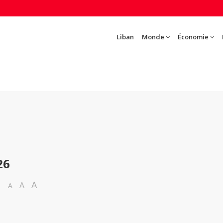
Liban
Monde
Économie
26
A
A
A